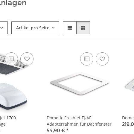
Anlagen
Artikel pro Seite
Jet 1700
Dometic FreshJet Fj-AF
Domet
age
Adapterrahmen für Dachfenster
219,
*
54,90 €
*