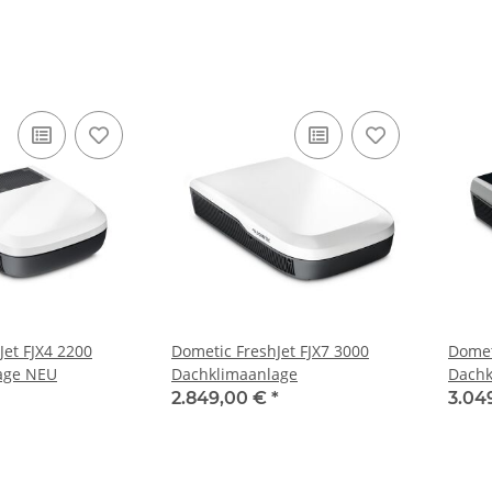
Jet FJX4 2200
Dometic FreshJet FJX7 3000
Domet
age NEU
Dachklimaanlage
Dachk
2.849,00 €
*
3.04