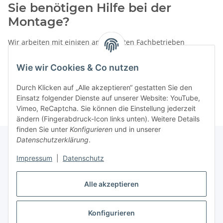
Sie benötigen Hilfe bei der
Montage?
Wir arbeiten mit einigen anerkannten Fachbetrieben
zusammen.
Wie wir Cookies & Co nutzen
Rufen Sie uns einfach an:
02387 9192151
Durch Klicken auf „Alle akzeptieren“ gestatten Sie den
oder schreiben Sie uns eine eMail!
Einsatz folgender Dienste auf unserer Website: YouTube,
Vimeo, ReCaptcha. Sie können die Einstellung jederzeit
ändern (Fingerabdruck-Icon links unten). Weitere Details
finden Sie unter
Konfigurieren
und in unserer
Datenschutzerklärung
.
Impressum
|
Datenschutz
Gesetzliche Informationen
Alle akzeptieren
Vertrag widerrufen
Konfigurieren