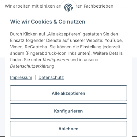
Wir arbeiten mit einigen anerkannten Fachbetrieben
zusammen.
Wie wir Cookies & Co nutzen
Rufen Sie uns einfach an:
02387 9192151
Durch Klicken auf „Alle akzeptieren“ gestatten Sie den
oder schreiben Sie uns eine eMail!
Einsatz folgender Dienste auf unserer Website: YouTube,
Vimeo, ReCaptcha. Sie können die Einstellung jederzeit
ändern (Fingerabdruck-Icon links unten). Weitere Details
finden Sie unter
Konfigurieren
und in unserer
Datenschutzerklärung
.
Impressum
|
Datenschutz
Gesetzliche Informationen
Alle akzeptieren
Vertrag widerrufen
Konfigurieren
Widerrufsbutton
* Alle Preise inkl. gesetzlicher USt., zzgl.
Versand
Ablehnen