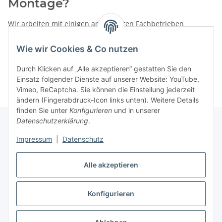
Montage?
Wir arbeiten mit einigen anerkannten Fachbetrieben
zusammen.
Wie wir Cookies & Co nutzen
Rufen Sie uns einfach an:
02387 9192151
Durch Klicken auf „Alle akzeptieren“ gestatten Sie den
oder schreiben Sie uns eine eMail!
Einsatz folgender Dienste auf unserer Website: YouTube,
Vimeo, ReCaptcha. Sie können die Einstellung jederzeit
ändern (Fingerabdruck-Icon links unten). Weitere Details
finden Sie unter
Konfigurieren
und in unserer
Datenschutzerklärung
.
Impressum
|
Datenschutz
Gesetzliche Informationen
Alle akzeptieren
Vertrag widerrufen
Konfigurieren
Widerrufsbutton
* Alle Preise inkl. gesetzlicher USt., zzgl.
Versand