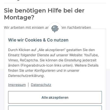
Sie benötigen Hilfe bei der
Montage?
Wir arbeiten mit einigen anerkannten Fachbetrieben
zusammen.
Wie wir Cookies & Co nutzen
Rufen Sie uns einfach an:
02387 9192151
Durch Klicken auf „Alle akzeptieren“ gestatten Sie den
oder schreiben Sie uns eine eMail!
Einsatz folgender Dienste auf unserer Website: YouTube,
Vimeo, ReCaptcha. Sie können die Einstellung jederzeit
ändern (Fingerabdruck-Icon links unten). Weitere Details
finden Sie unter
Konfigurieren
und in unserer
Datenschutzerklärung
.
Impressum
|
Datenschutz
Gesetzliche Informationen
Alle akzeptieren
Vertrag widerrufen