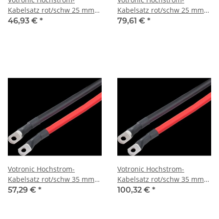
Kabelsatz rot/schw 25 mm²,
Kabelsatz rot/schw 25 mm²,
1 m lang für Inverter
2 m lang für Inverter
46,93 €
*
79,61 €
*
Votronic Hochstrom-
Votronic Hochstrom-
Kabelsatz rot/schw 35 mm²,
Kabelsatz rot/schw 35 mm²,
1 m lang für Inverter
2 m lang für Inverter
57,29 €
*
100,32 €
*