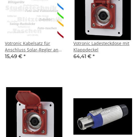
Votronic Kabelsatz für
Votronic Ladesteckdose mit
Anschluss Solar-Regler an
Klappdeckel
EBL
15,49 €
*
64,41 €
*