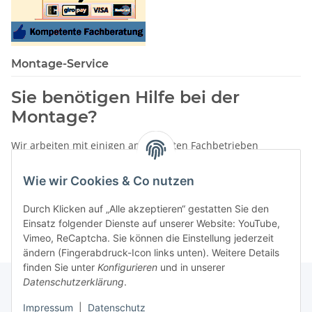
Montage-Service
Sie benötigen Hilfe bei der
Montage?
Wir arbeiten mit einigen anerkannten Fachbetrieben
zusammen.
Wie wir Cookies & Co nutzen
Rufen Sie uns einfach an:
02387 9192151
Durch Klicken auf „Alle akzeptieren“ gestatten Sie den
oder schreiben Sie uns eine eMail!
Einsatz folgender Dienste auf unserer Website: YouTube,
Vimeo, ReCaptcha. Sie können die Einstellung jederzeit
ändern (Fingerabdruck-Icon links unten). Weitere Details
finden Sie unter
Konfigurieren
und in unserer
Datenschutzerklärung
.
Impressum
|
Datenschutz