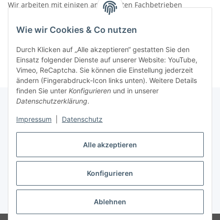
Wir arbeiten mit einigen anerkannten Fachbetrieben
zusammen.
Wie wir Cookies & Co nutzen
Rufen Sie uns einfach an:
02387 9192151
Durch Klicken auf „Alle akzeptieren“ gestatten Sie den
oder schreiben Sie uns eine eMail!
Einsatz folgender Dienste auf unserer Website: YouTube,
Vimeo, ReCaptcha. Sie können die Einstellung jederzeit
ändern (Fingerabdruck-Icon links unten). Weitere Details
finden Sie unter
Konfigurieren
und in unserer
Datenschutzerklärung
.
Impressum
|
Datenschutz
Gesetzliche Informationen
Alle akzeptieren
Vertrag widerrufen
Konfigurieren
Widerrufsbutton
* Alle Preise inkl. gesetzlicher USt., zzgl.
Versand
Ablehnen