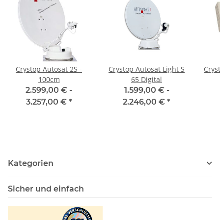
Crystop Autosat 2S -
Crystop Autosat Light S
Crys
100cm
65 Digital
2.599,00 € -
1.599,00 € -
3.257,00 €
*
2.246,00 €
*
Kategorien
Sicher und einfach