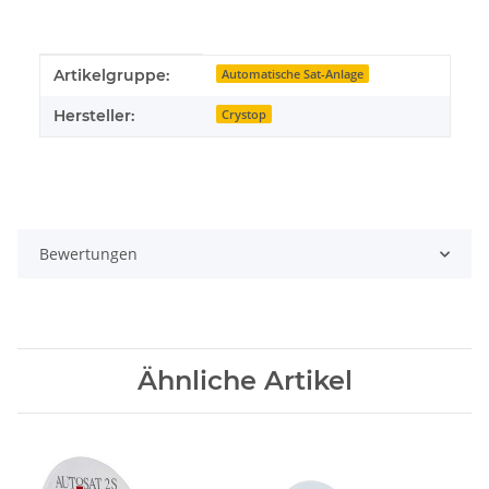
Produkteigenschaft
Wert
Artikelgruppe:
Automatische Sat-Anlage
Hersteller:
Crystop
Bewertungen
Ähnliche Artikel