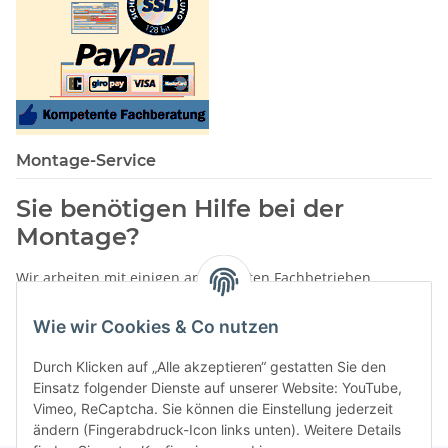
Montage-Service
Sie benötigen Hilfe bei der
Montage?
Wir arbeiten mit einigen anerkannten Fachbetrieben
zusammen.
Wie wir Cookies & Co nutzen
Rufen Sie uns einfach an:
02387 9192151
Durch Klicken auf „Alle akzeptieren“ gestatten Sie den
oder schreiben Sie uns eine eMail!
Einsatz folgender Dienste auf unserer Website: YouTube,
Vimeo, ReCaptcha. Sie können die Einstellung jederzeit
ändern (Fingerabdruck-Icon links unten). Weitere Details