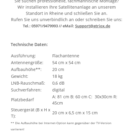
Sie suchen professionelle, fachmännische Montage?
Wir installieren Ihre Satellitenanlage an unserem
Standort in Rheine und schließen Sie an.
Rufen Sie uns unverbindlich an oder schreiben Sie uns:
Tel.: 05971/9479993 // eMail:
Support@etriox.de
Technische Daten:
Ausführung:
Flachantenne
Antennengröße:
54 cm x 54 cm
Aufbauhöhe**:
20 cm
Gewicht:
18 kg
LNB-Rauschmaß:
0,6 dB
Suchverfahren:
digital
A: 81 cm B: 60 cm C: 30x30cm R:
Platzbedarf
45cm
Steuergerät (B x H x
20 cm x 6,5 cm x 15 cm
T):
** Die Aufbauhöhe bei Internet-Option kann gegenüber der TV-Version
variieren!