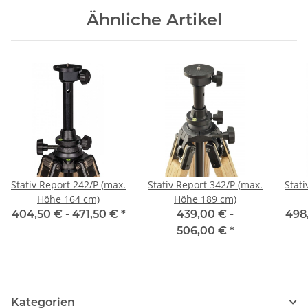
Ähnliche Artikel
Stativ Report 242/P (max.
Stativ Report 342/P (max.
Stati
Höhe 164 cm)
Höhe 189 cm)
404,50 € -
471,50 €
*
439,00 € -
498
506,00 €
*
Kategorien