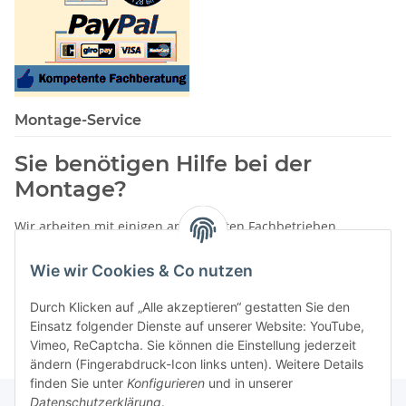
Montage-Service
Sie benötigen Hilfe bei der
Montage?
Wir arbeiten mit einigen anerkannten Fachbetrieben
zusammen.
Wie wir Cookies & Co nutzen
Rufen Sie uns einfach an:
02387 9192151
Durch Klicken auf „Alle akzeptieren“ gestatten Sie den
oder schreiben Sie uns eine eMail!
Einsatz folgender Dienste auf unserer Website: YouTube,
Vimeo, ReCaptcha. Sie können die Einstellung jederzeit
ändern (Fingerabdruck-Icon links unten). Weitere Details
finden Sie unter
Konfigurieren
und in unserer
Datenschutzerklärung
.