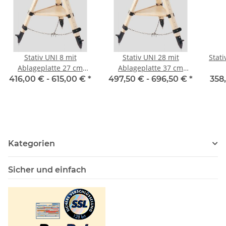
Stativ UNI 8 mit
Stativ UNI 28 mit
Stati
Ablageplatte 27 cm
Ablageplatte 37 cm
(max. Höhe 83 cm)
(max. Höhe 163 cm)
416,00 € -
615,00 €
*
497,50 € -
696,50 €
*
358
Kategorien
Sicher und einfach