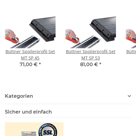
Büttner Spoilerprofil-Set
Büttner Spoilerprofil-Set
Bütt
MT SP 45
MT SP 53
71,00 €
*
81,00 €
*
Kategorien
Sicher und einfach