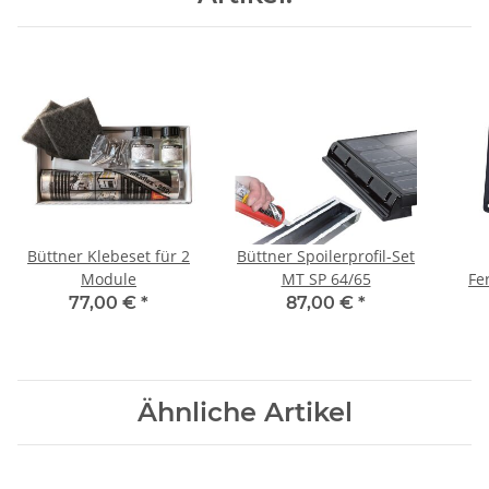
Büttner Klebeset für 2
Büttner Spoilerprofil-Set
Module
MT SP 64/65
Fe
77,00 €
*
87,00 €
*
Ähnliche Artikel