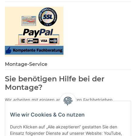
Montage-Service
Sie benötigen Hilfe bei der
Montage?
Wir arbeiten mit einigen anerkannten Fachbetrieben
zusammen.
Wie wir Cookies & Co nutzen
Rufen Sie uns einfach an:
02387 9192151
Durch Klicken auf „Alle akzeptieren“ gestatten Sie den
oder schreiben Sie uns eine eMail!
Einsatz folgender Dienste auf unserer Website: YouTube,