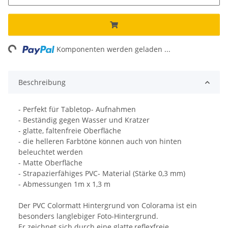
ng...
Komponenten werden geladen ...
Beschreibung
- Perfekt für Tabletop- Aufnahmen
- Beständig gegen Wasser und Kratzer
- glatte, faltenfreie Oberfläche
- die helleren Farbtöne können auch von hinten
beleuchtet werden
- Matte Oberfläche
- Strapazierfähiges PVC- Material (Stärke 0,3 mm)
- Abmessungen 1m x 1,3 m
Der PVC Colormatt Hintergrund von Colorama ist ein
besonders langlebiger Foto-Hintergrund.
Er zeichnet sich durch eine glatte,reflexfreie