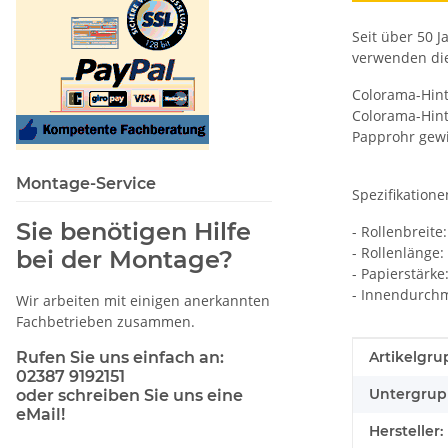
Seit über 50 
verwenden die
Colorama-Hinte
Colorama-Hinte
Papprohr gewi
Montage-Service
Spezifikatione
Sie benötigen Hilfe
- Rollenbreite
- Rollenlänge
bei der Montage?
- Papierstärke
- Innendurch
Wir arbeiten mit einigen anerkannten
Fachbetrieben zusammen.
Produkteig
Wert
Rufen Sie uns einfach an:
Artikelgru
02387 9192151
Untergrup
oder schreiben Sie uns eine
eMail!
Hersteller: