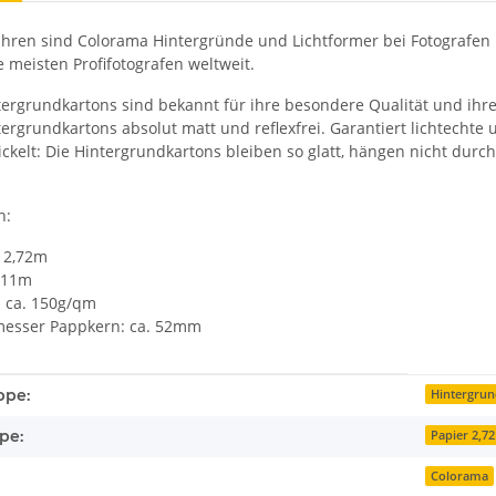
Jahren sind Colorama Hintergründe und Lichtformer bei Fotografen
 meisten Profifotografen weltweit.
rgrundkartons sind bekannt für ihre besondere Qualität und ihre gl
rgrundkartons absolut matt und reflexfrei. Garantiert lichtechte u
ckelt: Die Hintergrundkartons bleiben so glatt, hängen nicht durch
n:
: 2,72m
: 11m
: ca. 150g/qm
messer Pappkern: ca. 52mm
enschaft
ppe:
Hintergru
pe:
Papier 2,7
Colorama