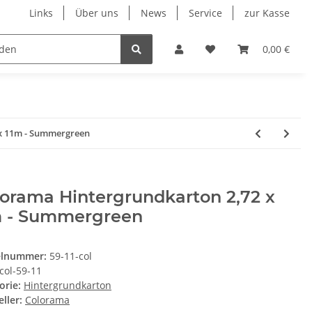
Links
Über uns
News
Service
zur Kasse
Unsere Herstellersortimente
Wohnmobil & Cara
0,00 €
x 11m - Summergreen
orama Hintergrundkarton 2,72 x
m - Summergreen
elnummer:
59-11-col
col-59-11
orie:
Hintergrundkarton
ller:
Colorama