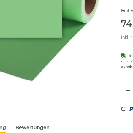
Hinte
74
inkl. 
li
reine 
abweic
Loading...
ung
Bewertungen