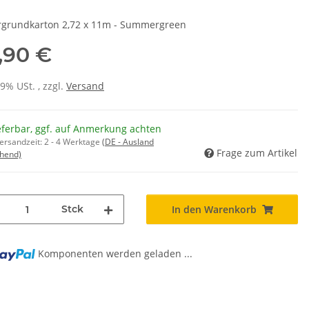
rgrundkarton 2,72 x 11m - Summergreen
,90 €
19% USt. , zzgl.
Versand
eferbar, ggf. auf Anmerkung achten
Versandzeit:
2 - 4 Werktage
(DE - Ausland
Frage zum Artikel
hend)
Stck
In den Warenkorb
Komponenten werden geladen ...