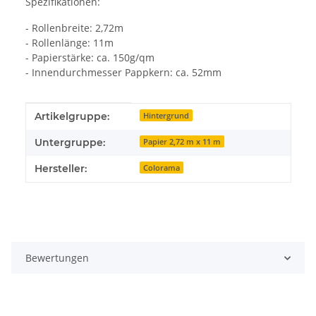
Spezifikationen:
- Rollenbreite: 2,72m
- Rollenlänge: 11m
- Papierstärke: ca. 150g/qm
- Innendurchmesser Pappkern: ca. 52mm
Produkteigenschaft
Wert
Artikelgruppe:
Hintergrund
Untergruppe:
Papier 2,72 m x 11 m
Hersteller:
Colorama
Bewertungen