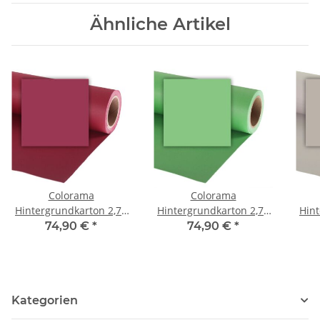
Ähnliche Artikel
Colorama
Colorama
Hintergrundkarton 2,72
Hintergrundkarton 2,72
Hint
x 11m - Crimson
x 11m - Summergreen
x
74,90 €
*
74,90 €
*
Kategorien