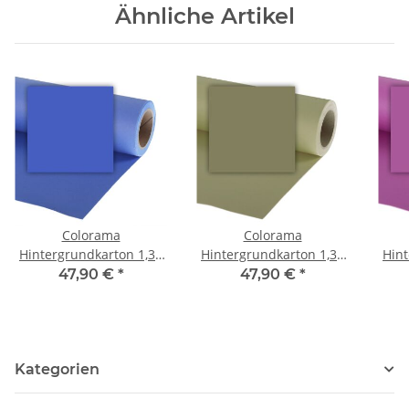
Ähnliche Artikel
Colorama
Colorama
Hintergrundkarton 1,35
Hintergrundkarton 1,35
Hint
x 11m - Chromagreen
x 11m - Leaf
47,90 €
*
47,90 €
*
Kategorien