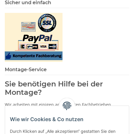
Sicher und einfach
Montage-Service
Sie benötigen Hilfe bei der
Montage?
Wir arbeiten mit einigen anerkannten Fachbetrieben
zusammen.
Wie wir Cookies & Co nutzen
Rufen Sie uns einfach an:
02387 9192151
Durch Klicken auf „Alle akzeptieren“ gestatten Sie den
oder schreiben Sie uns eine eMail!