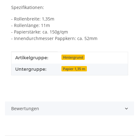
Spezifikationen:
- Rollenbreite: 1,35m
- Rollenlänge: 11m
- Papierstärke: ca. 150g/qm
- Innendurchmesser Pappkern: ca. 52mm
Produkteigenschaft
Wert
Artikelgruppe:
Hintergrund
Untergruppe:
Papier 1,35 m
Bewertungen