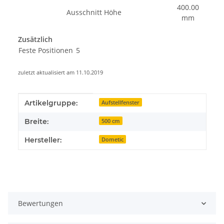
400.00
Ausschnitt Höhe
mm
Zusätzlich
Feste Positionen
5
zuletzt aktualisiert am 11.10.2019
Produkteigenschaft
Wert
Artikelgruppe:
Aufstellfenster
Breite:
500 cm
Hersteller:
Dometic
Bewertungen