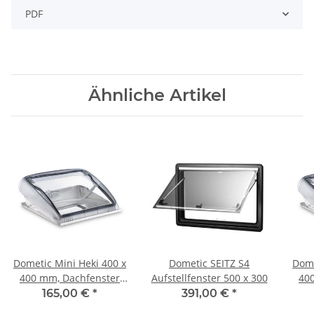
PDF
Ähnliche Artikel
Dometic Mini Heki 400 x
Dometic SEITZ S4
Dome
400 mm, Dachfenster
Aufstellfenster 500 x 300
40
ohne Zwangsbelüftung,
ohn
165,00 €
*
391,00 €
*
Dachstärken von 43-
Da