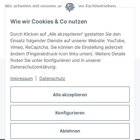
Wir arbeiten mit einigen anerkannten Fachbetrieben
zusammen.
Wie wir Cookies & Co nutzen
Rufen Sie uns einfach an:
02387 9192151
Durch Klicken auf „Alle akzeptieren“ gestatten Sie den
oder schreiben Sie uns eine eMail!
Einsatz folgender Dienste auf unserer Website: YouTube,
Vimeo, ReCaptcha. Sie können die Einstellung jederzeit
ändern (Fingerabdruck-Icon links unten). Weitere Details
finden Sie unter
Konfigurieren
und in unserer
Datenschutzerklärung
.
Impressum
|
Datenschutz
Gesetzliche Informationen
Alle akzeptieren
Vertrag widerrufen
Konfigurieren
Widerrufsbutton
Ablehnen
* Alle Preise inkl. gesetzlicher USt., zzgl.
Versand