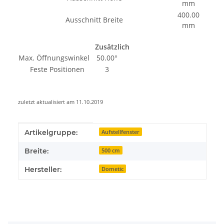
mm
400.00
Ausschnitt Breite
mm
Zusätzlich
Max. Öffnungswinkel
50.00°
Feste Positionen
3
zuletzt aktualisiert am 11.10.2019
Produkteigenschaft
Wert
Artikelgruppe:
Aufstellfenster
Breite:
500 cm
Hersteller:
Dometic