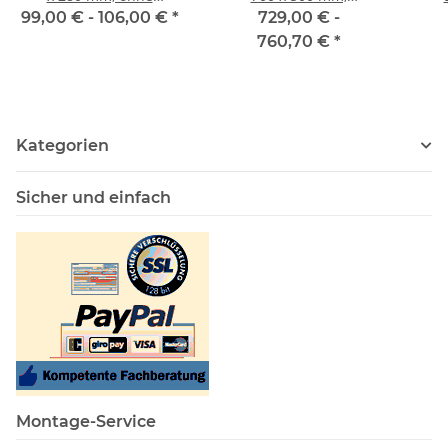
Zwangsbelüftung
Dachfenster mit
Z
99,00 € -
106,00 €
*
729,00 € -
Handkurbel, ohne
760,70 €
*
Zwangsbelüftung
Kategorien
Sicher und einfach
Montage-Service