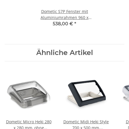
Dometic S7P Fenster mit
Aluminiumrahmen 960 x
450 mm
538,00 €
*
Ähnliche Artikel
Dometic Micro Heki 280
Dometic Midi Heki Style
D
x 280 mm, ohne
700 x 500 mm,