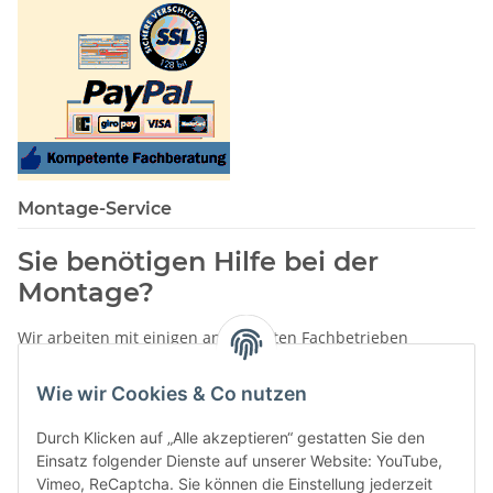
Montage-Service
Sie benötigen Hilfe bei der
Montage?
Wir arbeiten mit einigen anerkannten Fachbetrieben
zusammen.
Wie wir Cookies & Co nutzen
Rufen Sie uns einfach an:
02387 9192151
Durch Klicken auf „Alle akzeptieren“ gestatten Sie den
oder schreiben Sie uns eine eMail!
Einsatz folgender Dienste auf unserer Website: YouTube,
Vimeo, ReCaptcha. Sie können die Einstellung jederzeit