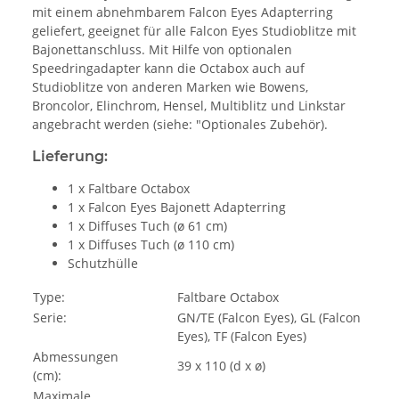
mit einem abnehmbarem Falcon Eyes Adapterring
geliefert, geeignet für alle Falcon Eyes Studioblitze mit
Bajonettanschluss. Mit Hilfe von optionalen
Speedringadapter kann die Octabox auch auf
Studioblitze von anderen Marken wie Bowens,
Broncolor, Elinchrom, Hensel, Multiblitz und Linkstar
angebracht werden (siehe: "Optionales Zubehör).
Lieferung:
1 x Faltbare Octabox
1 x Falcon Eyes Bajonett Adapterring
1 x Diffuses Tuch (ø 61 cm)
1 x Diffuses Tuch (ø 110 cm)
Schutzhülle
Type:
Faltbare Octabox
Serie:
GN/TE (Falcon Eyes), GL (Falcon
Eyes), TF (Falcon Eyes)
Abmessungen
39 x 110 (d x ø)
(cm):
Maximale