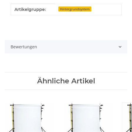
Produkteigenschaft
Wert
Artikelgruppe:
Hintergrundsystem
Bewertungen
Ähnliche Artikel