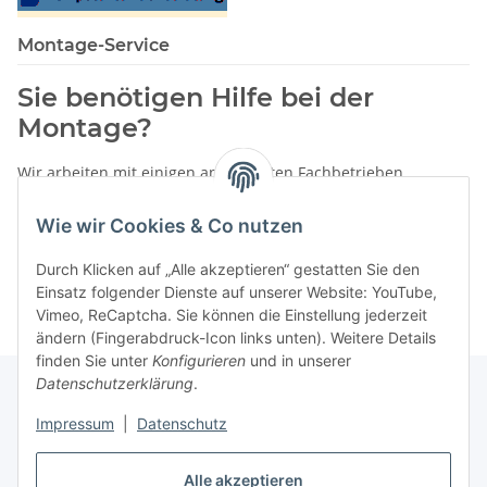
Montage-Service
Sie benötigen Hilfe bei der
Montage?
Wir arbeiten mit einigen anerkannten Fachbetrieben
zusammen.
Wie wir Cookies & Co nutzen
Rufen Sie uns einfach an:
02387 9192151
Durch Klicken auf „Alle akzeptieren“ gestatten Sie den
oder schreiben Sie uns eine eMail!
Einsatz folgender Dienste auf unserer Website: YouTube,
Vimeo, ReCaptcha. Sie können die Einstellung jederzeit
ändern (Fingerabdruck-Icon links unten). Weitere Details
finden Sie unter
Konfigurieren
und in unserer
Datenschutzerklärung
.
Impressum
|
Datenschutz
Gesetzliche Informationen
Alle akzeptieren