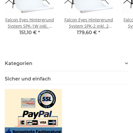
Falcon Eyes Hintergrund
Falcon Eyes Hintergrund
Falc
System SPK-1W inkl. 1
System SPK-2 inkl. 2
Sy
Rolle Weiß 1,38x11 m
Rollen Schwarz/Weiß
151,10 €
*
179,60 €
*
1,38x11 m
Sc
Kategorien
Sicher und einfach