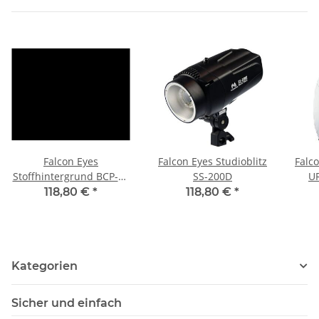
Falcon Eyes
Falcon Eyes Studioblitz
Falc
Stoffhintergrund BCP-02
SS-200D
U
6x6 m Schwarz
118,80 €
*
118,80 €
*
Kategorien
Sicher und einfach