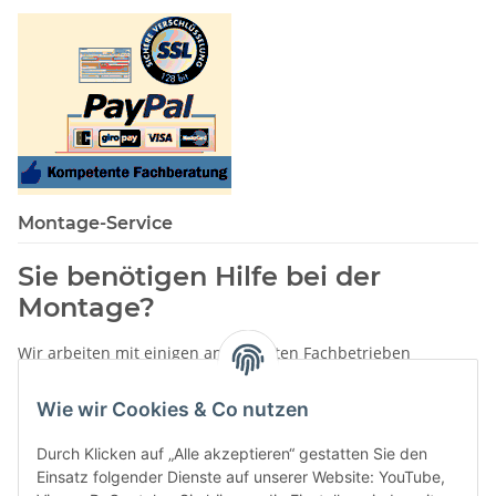
Montage-Service
Sie benötigen Hilfe bei der
Montage?
Wir arbeiten mit einigen anerkannten Fachbetrieben
zusammen.
Wie wir Cookies & Co nutzen
Rufen Sie uns einfach an:
02387 9192151
Durch Klicken auf „Alle akzeptieren“ gestatten Sie den
oder schreiben Sie uns eine eMail!
Einsatz folgender Dienste auf unserer Website: YouTube,