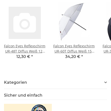
Falcon Eyes Reflexschirm
Falcon Eyes Reflexschirm
Falc
UR-48T Diffus Weiß 122
UR-60T Diffus Weiß 152
UR-3
cm
cm
12,30 €
*
34,20 €
*
Kategorien
Sicher und einfach