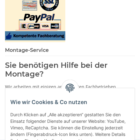
Montage-Service
Sie benötigen Hilfe bei der
Montage?
Wir arbeiten mit einigen anerkannten Fachbetrieben
zusammen.
Wie wir Cookies & Co nutzen
Rufen Sie uns einfach an:
02387 9192151
Durch Klicken auf „Alle akzeptieren“ gestatten Sie den
oder schreiben Sie uns eine eMail!
Einsatz folgender Dienste auf unserer Website: YouTube,
Vimeo, ReCaptcha. Sie können die Einstellung jederzeit
ändern (Fingerabdruck-Icon links unten). Weitere Details