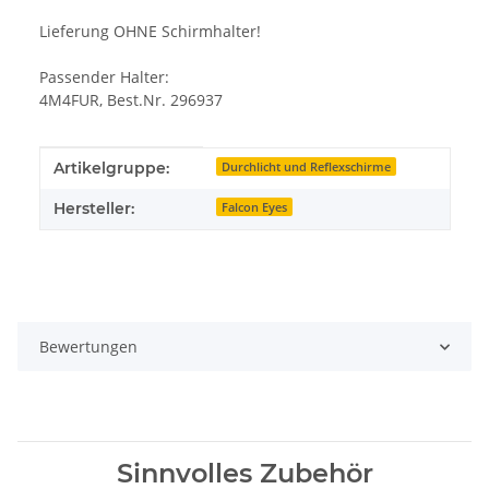
Lieferung OHNE Schirmhalter!
Passender Halter:
4M4FUR, Best.Nr. 296937
Produkteigenschaft
Wert
Artikelgruppe:
Durchlicht und Reflexschirme
Hersteller:
Falcon Eyes
Bewertungen
Sinnvolles Zubehör