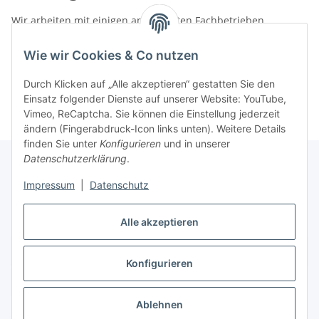
Wir arbeiten mit einigen anerkannten Fachbetrieben
zusammen.
Wie wir Cookies & Co nutzen
Rufen Sie uns einfach an:
02387 9192151
Durch Klicken auf „Alle akzeptieren“ gestatten Sie den
oder schreiben Sie uns eine eMail!
Einsatz folgender Dienste auf unserer Website: YouTube,
Vimeo, ReCaptcha. Sie können die Einstellung jederzeit
ändern (Fingerabdruck-Icon links unten). Weitere Details
finden Sie unter
Konfigurieren
und in unserer
Datenschutzerklärung
.
Impressum
|
Datenschutz
Gesetzliche Informationen
Alle akzeptieren
Vertrag widerrufen
Konfigurieren
Widerrufsbutton
Ablehnen
* Alle Preise inkl. gesetzlicher USt., zzgl.
Versand