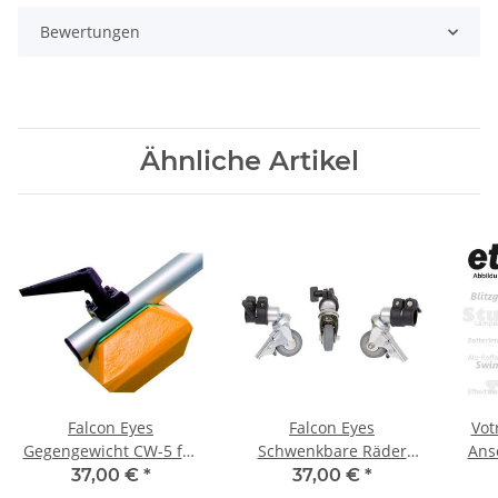
Bewertungen
Ähnliche Artikel
Falcon Eyes
Falcon Eyes
Vot
Gegengewicht CW-5 für
Schwenkbare Räder
Ans
LSB-2
PCA-19M 3 St. 19 mm
37,00 €
*
37,00 €
*