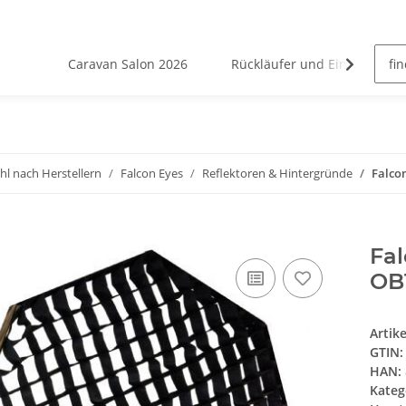
Caravan Salon 2026
Rückläufer und Einzelstücke
l nach Herstellern
Falcon Eyes
Reflektoren & Hintergründe
Falco
Fa
OB
Artik
GTIN:
HAN:
Kateg