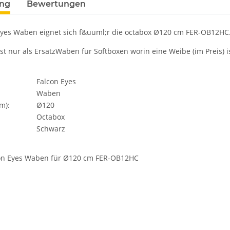
ung
Bewertungen
Eyes Waben eignet sich f&uuml;r die octabox Ø120 cm FER-OB12HC
t nur als ErsatzWaben für Softboxen worin eine Weibe (im Preis) is
Falcon Eyes
Waben
m):
Ø120
Octabox
Schwarz
con Eyes Waben für Ø120 cm FER-OB12HC