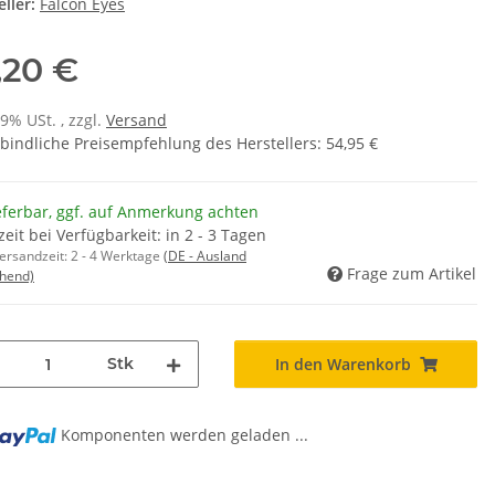
ller:
Falcon Eyes
,20 €
19% USt. , zzgl.
Versand
bindliche Preisempfehlung des Herstellers
:
54,95 €
eferbar, ggf. auf Anmerkung achten
zeit bei Verfügbarkeit: in 2 - 3 Tagen
Versandzeit:
2 - 4 Werktage
(DE - Ausland
Frage zum Artikel
hend)
Stk
In den Warenkorb
Komponenten werden geladen ...