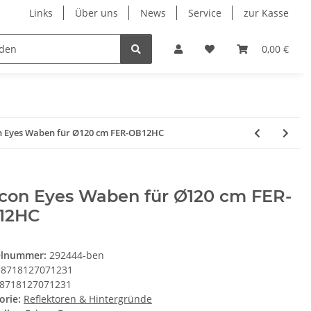
Links
Über uns
News
Service
zur Kasse
Unsere Herstellersortimente
Wohnmobil & Cara
0,00 €
n Eyes Waben für Ø120 cm FER-OB12HC
lcon Eyes Waben für Ø120 cm FER-
12HC
elnummer:
292444-ben
8718127071231
8718127071231
orie:
Reflektoren & Hintergründe