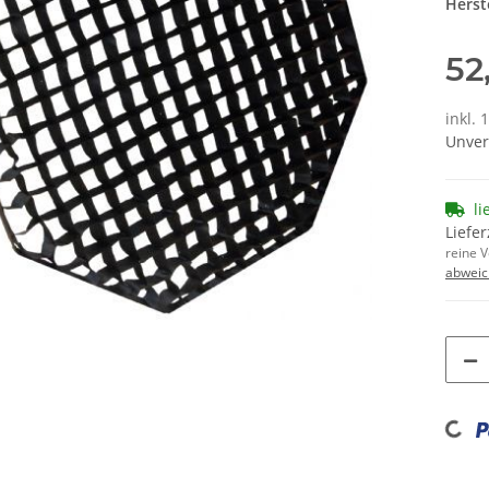
Herste
52
inkl. 
Unver
li
Liefer
reine 
abweic
Loading...