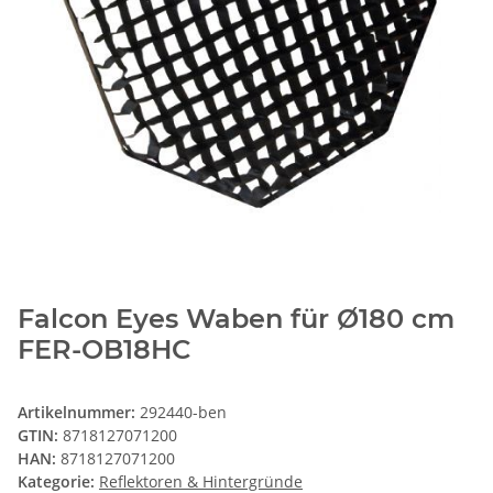
Falcon Eyes Waben für Ø180 cm
FER-OB18HC
Artikelnummer:
292440-ben
GTIN:
8718127071200
HAN:
8718127071200
Kategorie:
Reflektoren & Hintergründe