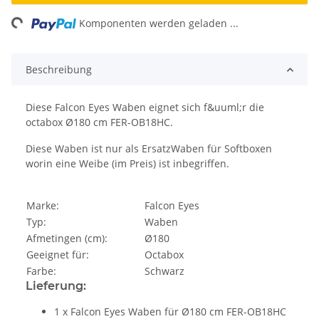
ng...
Komponenten werden geladen ...
Beschreibung
Diese Falcon Eyes Waben eignet sich f&uuml;r die
octabox Ø180 cm FER-OB18HC.
Diese Waben ist nur als ErsatzWaben für Softboxen
worin eine Weibe (im Preis) ist inbegriffen.
Marke:
Falcon Eyes
Typ:
Waben
Afmetingen (cm):
Ø180
Geeignet für:
Octabox
Farbe:
Schwarz
Lieferung:
1 x Falcon Eyes Waben für Ø180 cm FER-OB18HC