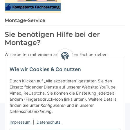
Montage-Service
Sie benötigen Hilfe bei der
Montage?
Wir arbeiten mit einigen anerkannten Fachbetrieben
zusammen.
Wie wir Cookies & Co nutzen
Rufen Sie uns einfach an:
02387 9192151
Durch Klicken auf „Alle akzeptieren“ gestatten Sie den
oder schreiben Sie uns eine eMail!
Einsatz folgender Dienste auf unserer Website: YouTube,
Vimeo, ReCaptcha. Sie können die Einstellung jederzeit
ändern (Fingerabdruck-Icon links unten). Weitere Details
finden Sie unter
Konfigurieren
und in unserer
Datenschutzerklärung
.
Impressum
|
Datenschutz
Gesetzliche Informationen