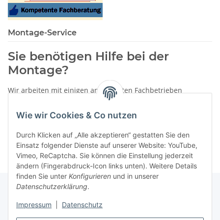
Montage-Service
Sie benötigen Hilfe bei der
Montage?
Wir arbeiten mit einigen anerkannten Fachbetrieben
zusammen.
Wie wir Cookies & Co nutzen
Rufen Sie uns einfach an:
02387 9192151
Durch Klicken auf „Alle akzeptieren“ gestatten Sie den
oder schreiben Sie uns eine eMail!
Einsatz folgender Dienste auf unserer Website: YouTube,
Vimeo, ReCaptcha. Sie können die Einstellung jederzeit
ändern (Fingerabdruck-Icon links unten). Weitere Details
finden Sie unter
Konfigurieren
und in unserer
Datenschutzerklärung
.
Impressum
|
Datenschutz
Gesetzliche Informationen