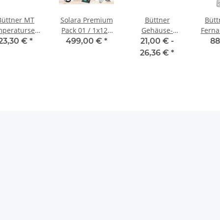
Büttner MT
Solara Premium
Büttner
Bütt
peratursensor
Pack 01 / 1x120
Gehäuse-
Ferna
für MT-
Watt
Dachdurchführung
23,30 €
*
499,00 €
*
21,00 € -
88
Ladegeräte
I
26,36 €
*