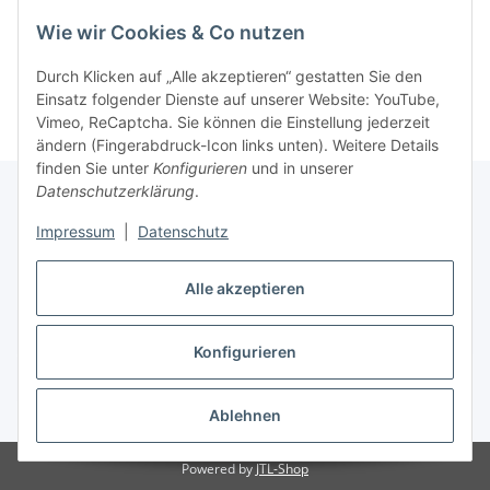
Wie wir Cookies & Co nutzen
Rufen Sie uns einfach an:
02387 9192151
Durch Klicken auf „Alle akzeptieren“ gestatten Sie den
oder schreiben Sie uns eine eMail!
Einsatz folgender Dienste auf unserer Website: YouTube,
Vimeo, ReCaptcha. Sie können die Einstellung jederzeit
ändern (Fingerabdruck-Icon links unten). Weitere Details
finden Sie unter
Konfigurieren
und in unserer
Datenschutzerklärung
.
Impressum
|
Datenschutz
Gesetzliche Informationen
Alle akzeptieren
Vertrag widerrufen
Konfigurieren
Widerrufsbutton
* Alle Preise inkl. gesetzlicher USt., zzgl.
Versand
Ablehnen
Powered by
JTL-Shop