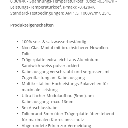
0.06%/K - Spannungs-Temperaturkoef. (Uoc): -0.34%/K -
Leistungs-Temperaturkoef. (Pmax): -0.42%/K
Standard-Testbedingungen: AM 1.5, 1000W/m², 25°C
Produkteigenschaften
100% see- & salzwasserbeständig
Non-Glas-Modul mit bruchsicherer Nowoflon-
Folie
Trägerplatte extra leicht aus Aluminium-
Sandwich weiss pulverlackiert
Kabelausgang verschraubt und vergossen, mit
Zugentlastung am Kabelausgang
Multikristalline Hochleistungs-Solarzellen für
maximale Leistung
Ultra flacher Modulaufbau (5mm), am
Kabelausgang max. 16mm
3m Anschlusskabel
Folienrand 5mm über Trägerplatte überstehend
für maximalen Korrosionsschutz
Abgerundete Ecken zur Vermeidung