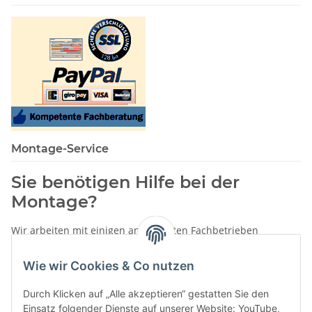
Montage-Service
Sie benötigen Hilfe bei der
Montage?
Wir arbeiten mit einigen anerkannten Fachbetrieben
zusammen.
Wie wir Cookies & Co nutzen
Rufen Sie uns einfach an:
02387 9192151
Durch Klicken auf „Alle akzeptieren“ gestatten Sie den
oder schreiben Sie uns eine eMail!
Einsatz folgender Dienste auf unserer Website: YouTube,