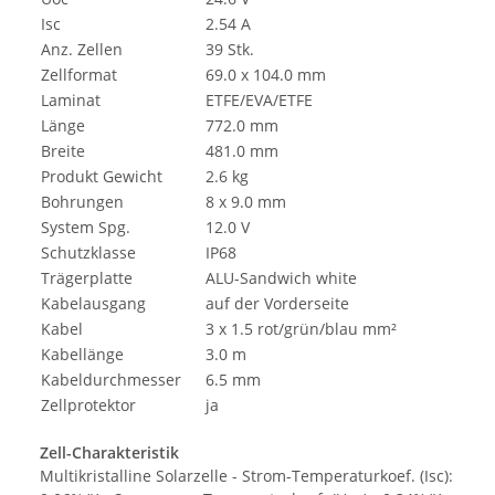
Isc
2.54 A
Anz. Zellen
39 Stk.
Zellformat
69.0 x 104.0 mm
Laminat
ETFE/EVA/ETFE
Länge
772.0 mm
Breite
481.0 mm
Produkt Gewicht
2.6 kg
Bohrungen
8 x 9.0 mm
System Spg.
12.0 V
Schutzklasse
IP68
Trägerplatte
ALU-Sandwich white
Kabelausgang
auf der Vorderseite
Kabel
3 x 1.5 rot/grün/blau mm²
Kabellänge
3.0 m
Kabeldurchmesser
6.5 mm
Zellprotektor
ja
Zell-Charakteristik
Multikristalline Solarzelle - Strom-Temperaturkoef. (Isc):