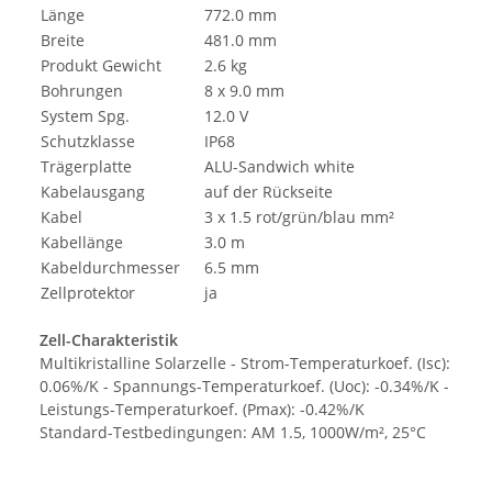
Länge
772.0 mm
Breite
481.0 mm
Produkt Gewicht
2.6 kg
Bohrungen
8 x 9.0 mm
System Spg.
12.0 V
Schutzklasse
IP68
Trägerplatte
ALU-Sandwich white
Kabelausgang
auf der Rückseite
Kabel
3 x 1.5 rot/grün/blau mm²
Kabellänge
3.0 m
Kabeldurchmesser
6.5 mm
Zellprotektor
ja
Zell-Charakteristik
Multikristalline Solarzelle - Strom-Temperaturkoef. (Isc):
0.06%/K - Spannungs-Temperaturkoef. (Uoc): -0.34%/K -
Leistungs-Temperaturkoef. (Pmax): -0.42%/K
Standard-Testbedingungen: AM 1.5, 1000W/m², 25°C