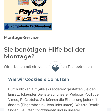
Montage-Service
Sie benötigen Hilfe bei der
Montage?
Wir arbeiten mit einigen anerkannten Fachbetrieben
zusammen.
Wie wir Cookies & Co nutzen
Rufen Sie uns einfach an:
02387 9192151
Durch Klicken auf „Alle akzeptieren“ gestatten Sie den
oder schreiben Sie uns eine eMail!
Einsatz folgender Dienste auf unserer Website: YouTube,
Vimeo, ReCaptcha. Sie können die Einstellung jederzeit
ändern (Fingerabdruck-Icon links unten). Weitere Details
finden Sie unter
Konfigurieren
und in unserer