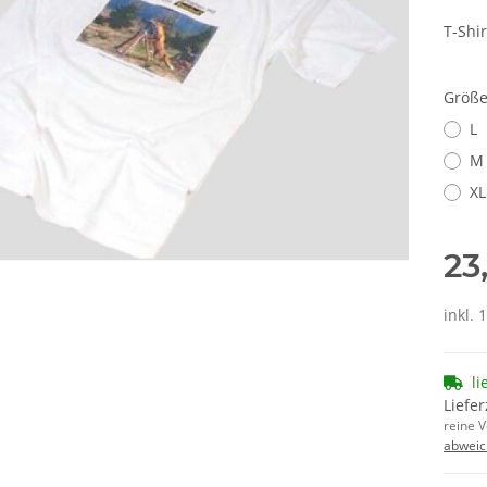
T-Shir
Größ
L
M
XL
23
inkl. 
li
Liefer
reine 
abweic