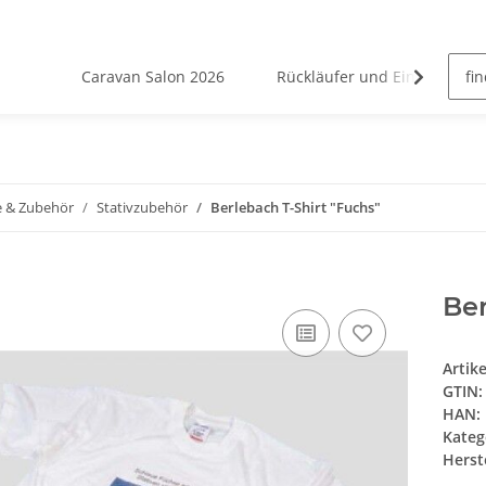
Caravan Salon 2026
Rückläufer und Einzelstücke
e & Zubehör
Stativzubehör
Berlebach T-Shirt "Fuchs"
Ber
Artik
GTIN:
HAN:
Kateg
Herste