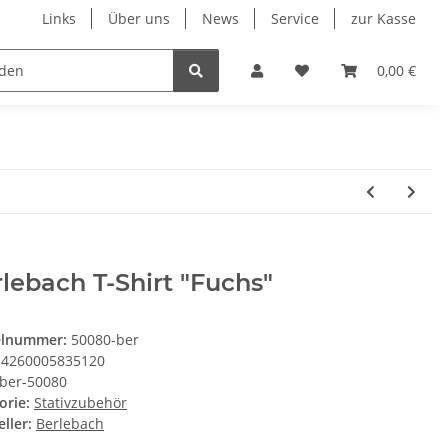
Links
Über uns
News
Service
zur Kasse
Unsere Herstellersortimente
Wohnmobil & Cara
0,00 €
lebach T-Shirt "Fuchs"
elnummer:
50080-ber
4260005835120
ber-50080
orie:
Stativzubehör
ller:
Berlebach