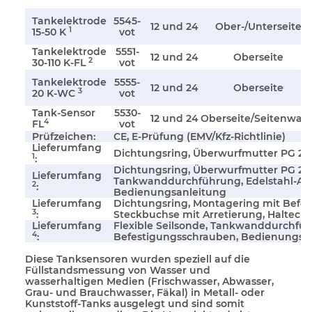
Tankelektrode
5545-
12 und 24
Ober-/Unterseite
1
15-50 K
vot
Tankelektrode
5551-
12 und 24
Oberseite
2
30-110 K-FL
vot
Tankelektrode
5555-
12 und 24
Oberseite
3
20 K-WC
vot
Tank-Sensor
5530-
12 und 24
Oberseite/Seitenwan
4
FL
vot
Prüfzeichen:
CE, E-Prüfung (EMV/Kfz-Richtlinie)
Lieferumfang
Dichtungsring, Überwurfmutter PG 29
1
:
Dichtungsring, Überwurfmutter PG 29, 
Lieferumfang
Tankwanddurchführung, Edelstahl-Abl
2
:
Bedienungsanleitung
Lieferumfang
Dichtungsring, Montagering mit Befe
3
:
Steckbuchse mit Arretierung, Haltecl
Lieferumfang
Flexible Seilsonde, Tankwanddurchführ
4
:
Befestigungsschrauben, Bedienungsa
Diese Tanksensoren wurden speziell auf die
Füllstandsmessung von Wasser und
wasserhaltigen Medien (Frischwasser, Abwasser,
Grau- und Brauchwasser, Fäkal) in Metall- oder
Kunststoff-Tanks ausgelegt und sind somit