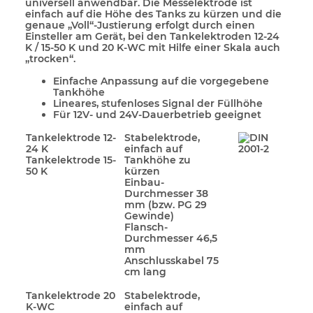
universell anwendbar. Die Messelektrode ist
einfach auf die Höhe des Tanks zu kürzen und die
genaue „Voll“-Justierung erfolgt durch einen
Einsteller am Gerät, bei den Tankelektroden 12-24
K / 15-50 K und 20 K-WC mit Hilfe einer Skala auch
„trocken“.
Einfache Anpassung auf die vorgegebene
Tankhöhe
Lineares, stufenloses Signal der Füllhöhe
Für 12V- und 24V-Dauerbetrieb geeignet
Tankelektrode 12-
Stabelektrode,
24 K
einfach auf
Tankelektrode 15-
Tankhöhe zu
50 K
kürzen
Einbau-
Durchmesser 38
mm (bzw. PG 29
Gewinde)
Flansch-
Durchmesser 46,5
mm
Anschlusskabel 75
cm lang
Tankelektrode 20
Stabelektrode,
K-WC
einfach auf