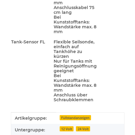
mm
Anschlusskabel 75
cm lang
Bei
Kunststofftanks:
Wandstärke max. 8
mm
Tank-Sensor FL
Flexible Seilsonde,
einfach auf
Tankhöhe zu
kürzen
Nur für Tanks mit
Reinigungsöffnung
geeignet
Bei
Kunststofftanks:
Wandstärke max. 8
mm
Anschluss über
Schraubklemmen
Produkteigenschaft
Wert
Artikelgruppe:
Füllstandanzeigen
12 Volt
24 Volt
Untergruppe: