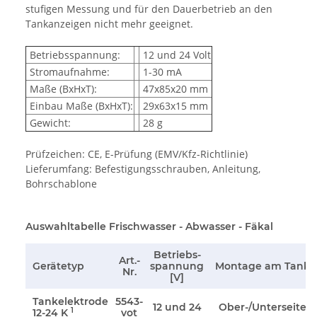
stufigen Messung und für den Dauerbetrieb an den
Tankanzeigen nicht mehr geeignet.
Betriebsspannung:
12 und 24 Volt
Stromaufnahme:
1-30 mA
Maße (BxHxT):
47x85x20 mm
Einbau Maße (BxHxT):
29x63x15 mm
Gewicht:
28 g
Prüfzeichen: CE, E-Prüfung (EMV/Kfz-Richtlinie)
Lieferumfang: Befestigungsschrauben, Anleitung,
Bohrschablone
Auswahltabelle Frischwasser - Abwasser - Fäkal
Betriebs-
Art.-
Gerätetyp
spannung
Montage am Tank
Nr.
[V]
Tankelektrode
5543-
12 und 24
Ober-/Unterseite
1
12-24 K
vot