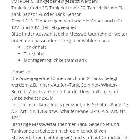
VOTRONIC Tankgeber eingesetzt werden:
Tankelektrode 35, Tankelektrode 50, Tankelektrode FL,
Tank-Sensor FL oder Tank-Sensor
Diesel 010. Die Anzeigen sind wie die Geber auch für
12V- und 24V- Betrieb geeignet.
Bitte in der Auswahltabelle Messwertaufnehmer weiter
unten den passenden Tankgeber wählen nach:
Tankinhalt
Tankhöhe
Montagemöglichkeit?am?Tank.
Hinweise:
Die Anzeigegeräte können auch mit 2 Tanks belegt
werden (z.B. Innen-/Außen-Tank, Sommer-/Winter-
Betrieb, Zusatztank etc.). Für die Umschaltung sind
Einzelschalter 2xUM
mit Flachsteckanschluss geeignet, z.B. Schalter-Panel 16
A S Art.-Nr. 1289 bzw. Schalter-Panel 2x16 A S Art.-Nr.
1291.
Bisherige Messwertaufnehmer Tank-Geber-Set und
Tanksonde arbeiteten nach dem konduktiven
Messverfahren (Leitfähigkeit) und sind auf Grund der 7-