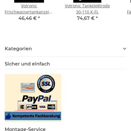
Votronic
Votronic Tankelektrode
Frischwassertankanzeige
30-110 K-FL
F
S
46,46 €
*
74,67 €
*
Kategorien
Sicher und einfach
Montage-Service