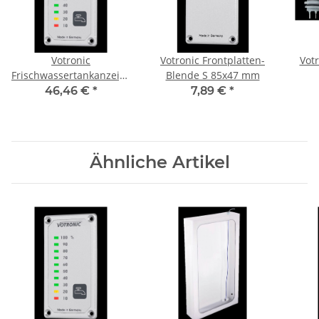
Votronic
Votronic Frontplatten-
Vot
Frischwassertankanzeige
Blende S 85x47 mm
S
46,46 €
*
7,89 €
*
Ähnliche Artikel