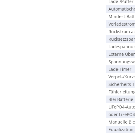
Lade-/Puffer-/
Automatischer
Mindest-Batt
Vorladestrom, 
Rückstrom aus
Rücksetzspann
Ladespannung
Externe Über
Spannungswel
Lade-Timer
Verpol-/Kurzs
Sicherheits-T
Fühlerleitunge
Blei Batterie-
LiFePO4-Auto 
oder LiFePO4-
Manuelle Blei
Equalization,