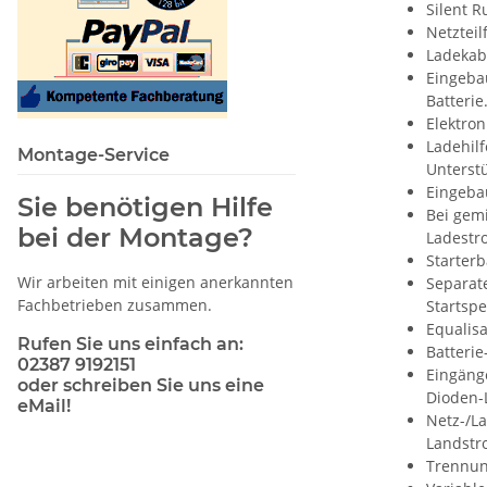
Silent R
Netzteil
Ladekab
Eingebau
Batterie
Elektron
Ladehilf
Montage-Service
Unterstü
Eingeba
Sie benötigen Hilfe
Bei gem
bei der Montage?
Ladestro
Starterb
Wir arbeiten mit einigen anerkannten
Separat
Fachbetrieben zusammen.
Startsp
Equalisa
Rufen Sie uns einfach an:
Batterie
02387 9192151
Eingäng
oder schreiben Sie uns eine
Dioden-
eMail!
Netz-/L
Landstro
Trennung