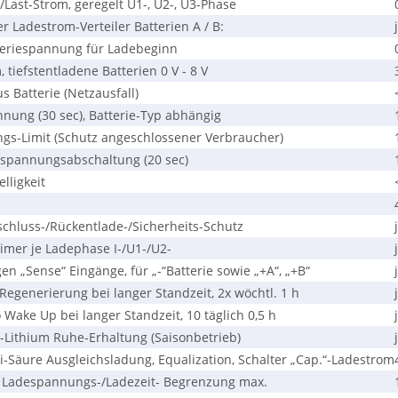
Last-Strom, geregelt U1-, U2-, U3-Phase
 Ladestrom-Verteiler Batterien A / B:
eriespannung für Ladebeginn
tiefstentladene Batterien 0 V - 8 V
 Batterie (Netzausfall)
ung (30 sec), Batterie-Typ abhängig
s-Limit (Schutz angeschlossener Verbraucher)
spannungsabschaltung (20 sec)
ligkeit
chluss-/Rückentlade-/Sicherheits-Schutz
imer je Ladephase I-/U1-/U2-
n „Sense“ Eingänge, für „-“Batterie sowie „+A“, „+B“
Regenerierung bei langer Standzeit, 2x wöchtl. 1 h
Wake Up bei langer Standzeit, 10 täglich 0,5 h
Lithium Ruhe-Erhaltung (Saisonbetrieb)
-Säure Ausgleichsladung, Equalization, Schalter „Cap.“-Ladestrom
 Ladespannungs-/Ladezeit- Begrenzung max.