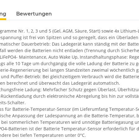
ung
Bewertungen
ramme Nr. 1, 2, 3 und 5 (Gel, AGM, Säure, Start) sowie 4x Lithium-
spannung ist frei von Spitzen und so geregelt, dass ein Überladen
matischer Dauerbetrieb: Das Ladegerät kann ständig mit der Batter
all werden die Batterien nicht entladen (Trennung durch Sicherhei
 LiFePO4- Maintenance, Auto Wake Up, Instandhaltungsphase: Regel
gs alle 10 Tage um durchgängig die volle Ladung der Batterie zu g
tterie-Regenerierung bei langen Standzeiten zweimal wöchentlich 
- und Puffer-Betrieb: Bei gleichzeitigem Verbrauch wird die Batter
ten berechnet und überwacht das Ladegerät automatisch.
hungsfreie Ladung: Mehrfacher Schutz gegen Überlast, Überhitzun
e-Rückentladung durch elektronische Abregelung bis hin zur volls
its-Schalter.
s für Batterie-Temperatur-Sensor (im Lieferumfang Temperatur-Sens
ische Anpassung der Ladespannung an die Batterie-Temperatur, be
e, bei sommerlichen Temperaturen wird unnötige Batteriegasung u
PO4-Batterien ist der Batterie Temperatur-Sensor erforderlich für
ndere bei tiefen Temperaturen unter 0°C.