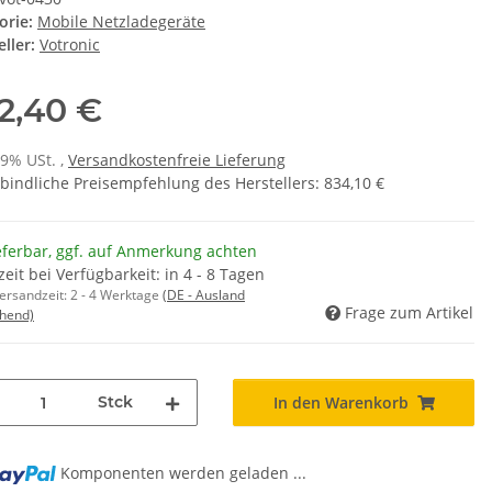
orie:
Mobile Netzladegeräte
ller:
Votronic
2,40 €
19% USt. ,
Versandkostenfreie Lieferung
bindliche Preisempfehlung des Herstellers
:
834,10 €
eferbar, ggf. auf Anmerkung achten
zeit bei Verfügbarkeit: in 4 - 8 Tagen
Versandzeit:
2 - 4 Werktage
(DE - Ausland
Frage zum Artikel
hend)
Stck
In den Warenkorb
g...
Komponenten werden geladen ...