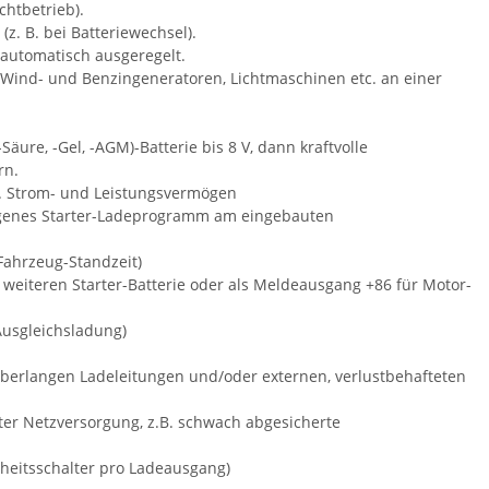
chtbetrieb).
z. B. bei Batteriewechsel).
automatisch ausgeregelt.
, Wind- und Benzingeneratoren, Lichtmaschinen etc. an einer
Säure, -Gel, -AGM)-Batterie bis 8 V, dann kraftvolle
rn.
x. Strom- und Leistungsvermögen
 eigenes Starter-Ladeprogramm am eingebauten
Fahrzeug-Standzeit)
weiteren Starter-Batterie oder als Meldeausgang +86 für Motor-
-Ausgleichsladung)
überlangen Ladeleitungen und/oder externen, verlustbehafteten
ter Netzversorgung, z.B. schwach abgesicherte
rheitsschalter pro Ladeausgang)