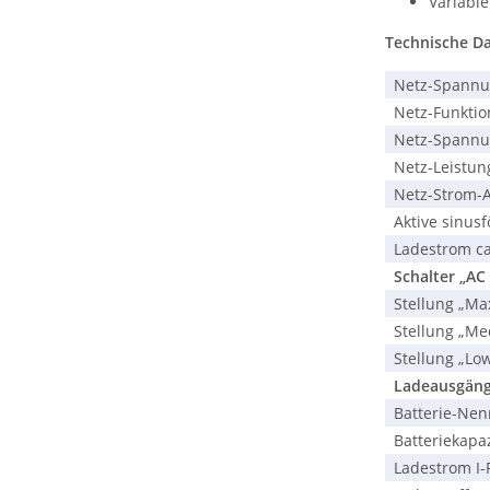
Variabl
Technische D
Netz-Spannung
Netz-Funktion
Netz-Spannung
Netz-Leistun
Netz-Strom-A
Aktive sinusf
Ladestrom ca
Schalter „AC 
Stellung „Max
Stellung „Med
Stellung „Low
Ladeausgänge 
Batterie-Nenn
Batteriekapaz
Ladestrom I-P