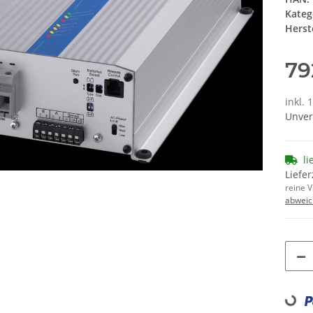
Kateg
Herste
79
inkl. 
Unver
li
Liefer
reine 
abweic
Loadin