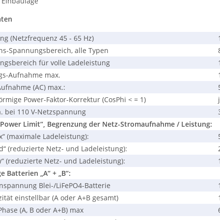
e Einbaulage
aten
 (Netzfrequenz 45 - 65 Hz)
s-Spannungsbereich, alle Typen
sbereich für volle Ladeleistung
gs-Aufnahme max.
ufnahme (AC) max.:
örmige Power-Faktor-Korrektur (CosPhi < = 1)
. bei 110 V-Netzspannung
Power Limit“, Begrenzung der Netz-Stromaufnahme / Leistung:
“ (maximale Ladeleistung):
“ (reduzierte Netz- und Ladeleistung):
“ (reduzierte Netz- und Ladeleistung):
Batterien „A“ + „B“:
spannung Blei-/LiFePO4-Batterie
ität einstellbar (A oder A+B gesamt)
hase (A, B oder A+B) max