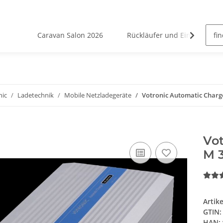
Caravan Salon 2026
Rückläufer und Einzelstücke
nic
Ladetechnik
Mobile Netzladegeräte
Votronic Automatic Charg
Vo
M 
Artik
GTIN:
HAN: