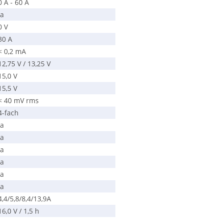
0 A - 60 A
ja
0 V
30 A
< 0,2 mA
12,75 V / 13,25 V
15,0 V
15,5 V
< 40 mV rms
4-fach
ja
ja
ja
ja
ja
ja
4,4/5,8/8,4/13,9A
16,0 V / 1,5 h