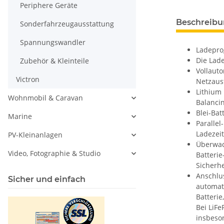
Periphere Geräte
Beschreib
Sonderfahrzeugausstattung
Spannungswandler
Ladeprog
Die Lade
Zubehör & Kleinteile
Vollauto
Victron
Netzausf
Lithium
Wohnmobil & Caravan
Balancin
Blei-Ba
Marine
Parallel
Ladezei
PV-Kleinanlagen
Überwac
Video, Fotographie & Studio
Batteri
Sicherhe
Anschlus
Sicher und einfach
automat
Batteri
Bei LiFe
insbeso