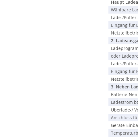
Haupt Ladeaus
Wählbare Lad
Lade-/Puffer-
Eingang für B
Netzteilbetrie
2. Ladeausgan
Ladeprogramme
oder Ladeprog
Lade-/Puffer-
Eingang für B
Netzteilbetrie
3. Neben Lad
Batterie-Nen
Ladestrom bzw
Überlade-/ Ve
Anschluss fü
Geräte-Einba
Temperaturb