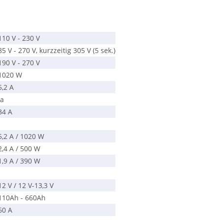
110 V - 230 V
85 V - 270 V, kurzzeitig 305 V (5 sek.)
190 V - 270 V
1020 W
5,2 A
ja
34 A
5,2 A / 1020 W
2,4 A / 500 W
1,9 A / 390 W
12 V / 12 V-13,3 V
110Ah - 660Ah
60 A