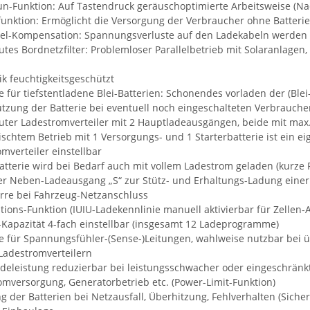
un-Funktion: Auf Tastendruck geräuschoptimierte Arbeitsweise (Na
funktion: Ermöglicht die Versorgung der Verbraucher ohne Batterie (
el-Kompensation: Spannungsverluste auf den Ladekabeln werden 
tes Bordnetzfilter: Problemloser Parallelbetrieb mit Solaranlagen
.
ik feuchtigkeitsgeschützt
e für tiefstentladene Blei-Batterien: Schonendes vorladen der (Blei-
tzung der Batterie bei eventuell noch eingeschalteten Verbrauche
uter Ladestromverteiler mit 2 Hauptladeausgängen, beide mit ma
ischtem Betrieb mit 1 Versorgungs- und 1 Starterbatterie ist ein
mverteiler einstellbar
atterie wird bei Bedarf auch mit vollem Ladestrom geladen (kurze 
er Neben-Ladeausgang „S“ zur Stütz- und Erhaltungs-Ladung einer 
erre bei Fahrzeug-Netzanschluss
tions-Funktion (IUIU-Ladekennlinie manuell aktivierbar für Zellen
-Kapazität 4-fach einstellbar (insgesamt 12 Ladeprogramme)
e für Spannungsfühler-(Sense-)Leitungen, wahlweise nutzbar bei 
Ladestromverteilern
adeleistung reduzierbar bei leistungsschwacher oder eingeschränk
mversorgung, Generatorbetrieb etc. (Power-Limit-Funktion)
 der Batterien bei Netzausfall, Überhitzung, Fehlverhalten (Siche