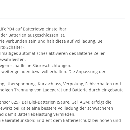
LiFePO4 auf Batterietyp einstellbar
 der Batterien ausgeschlossen ist.
ie verbunden sein und hält diese auf Vollladung. Bei
ts-Schalter).
mäßiges automatisches aktivieren des Batterie Zellen-
ewährleisten.
gegen schädliche Säureschichtungen.
ie weiter geladen bzw. voll erhalten. Die Anpassung der
g, Überspannung, Kurzschluss, Verpolung, Fehlverhalten und
tändigen Trennung von Ladegerät und Batterie durch eingebaute
or 825): Bei Blei-Batterien (Säure, Gel, AGM) erfolgt die
wirkt bei Kälte eine bessere Vollladung der schwächeren
nd damit Batteriebelastung vermieden.
 die Gerätefunktion: Er dient dem Batterieschutz bei hohen und