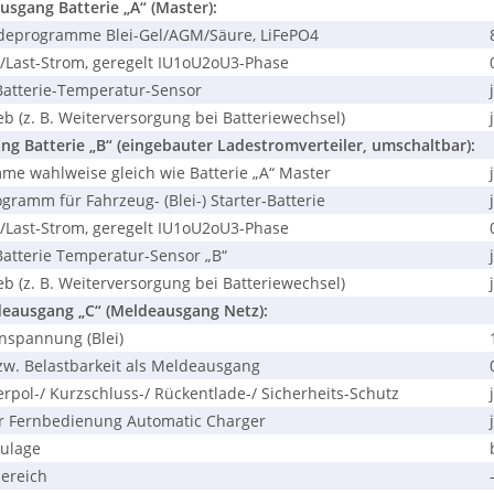
gang Batterie „A“ (Master):
eprogramme Blei-Gel/AGM/Säure, LiFePO4
/Last-Strom, geregelt IU1oU2oU3-Phase
atterie-Temperatur-Sensor
b (z. B. Weiterversorgung bei Batteriewechsel)
g Batterie „B“ (eingebauter Ladestromverteiler, umschaltbar):
 wahlweise gleich wie Batterie „A“ Master
ramm für Fahrzeug- (Blei-) Starter-Batterie
/Last-Strom, geregelt IU1oU2oU3-Phase
atterie Temperatur-Sensor „B“
b (z. B. Weiterversorgung bei Batteriewechsel)
eausgang „C“ (Meldeausgang Netz):
nspannung (Blei)
. Belastbarkeit als Meldeausgang
rpol-/ Kurzschluss-/ Rückentlade-/ Sicherheits-Schutz
r Fernbedienung Automatic Charger
ulage
ereich