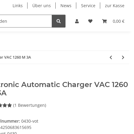
Links
Über uns
News
Service
zur Kasse
Unsere Herstellersortimente
Wohnmobil & Cara
0,00 €
er VAC 1260 M 3A
tronic Automatic Charger VAC 1260
3A
(1 Bewertungen)
elnummer:
0430-vot
4250683615695
vot-0430