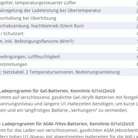
elter, temperaturgesteuerter Lüfter
bregelung der Ladeleistung bei Übertemperatur
schaltung bei Überhitzung
chabsenkung, Nachtbetrieb (Silent Run)
/ Schutzart:
inkl. Befestigungsflansche (B/H/T)
ingungen, Luftfeuchtigkeit
bestimmungen
 Netzkabel, 2 Temperatursensoren, Bedienungsanleitung
 Ladeprogramm für Gel-Batterien, Kennlinie IU1oU2oU3
immt auf verschlossene, gasdichte Gel-/dryfit-Batterien mit festgel
annungsniveau und längere U1-Haltezeiten benötigen, um kurze L
hen und ein langfristiges Batterie-„Verhungern“ zu vermeiden.
 Ladeprogramm für AGM-/Vlies-Batterien, Kennlinie IU1oU2oU3
mt für das Laden von verschlossenen, gasdichten AGM (Absorbent-G
ers hohes U1-Niveau mit abgestimmten Haltezeiten für die Voll-