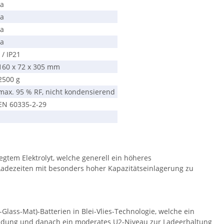
ja
ja
ja
ja
I / IP21
160 x 72 x 305 mm
2500 g
max. 95 % RF, nicht kondensierend
EN 60335-2-29
egtem Elektrolyt, welche generell ein höheres
adezeiten mit besonders hoher Kapazitätseinlagerung zu
lass-Mat)-Batterien in Blei-Vlies-Technologie, welche ein
Ladung und danach ein moderates U2-Niveau zur Ladeerhaltung