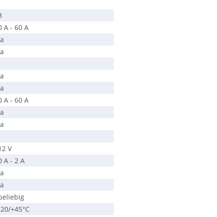
8
0 A - 60 A
ja
ja
ja
ja
0 A - 60 A
ja
ja
12 V
0 A - 2 A
ja
ja
beliebig
-20/+45°C