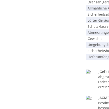
Drehzahlgereg
Allmähliche A
Sicherheitsab
Lüfter Geräus
Schutzklasse 
Abmessungen, 
Gewicht:
Umgebungsbed
Sicherheits
Lieferumfang:
„Gel“:
Abgest
Ladesp
erreic
„AGM“:
Bestim
besond