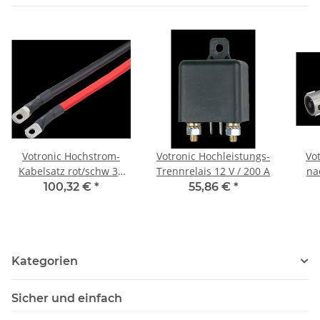
Votronic Hochstrom-
Votronic Hochleistungs-
Vo
Kabelsatz rot/schw 35
Trennrelais 12 V / 200 A
na
mm², 2 m lang für
100,32 €
*
55,86 €
*
Inverter
Kategorien
Sicher und einfach