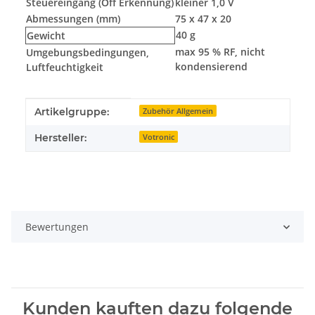
Steuereingang (Off Erkennung)
kleiner 1,0 V
Abmessungen (mm)
75 x 47 x 20
40 g
Gewicht
max 95 % RF, nicht
Umgebungsbedingungen,
kondensierend
Luftfeuchtigkeit
Produkteigenschaft
Wert
Artikelgruppe:
Zubehör Allgemein
Hersteller:
Votronic
Bewertungen
Kunden kauften dazu folgende