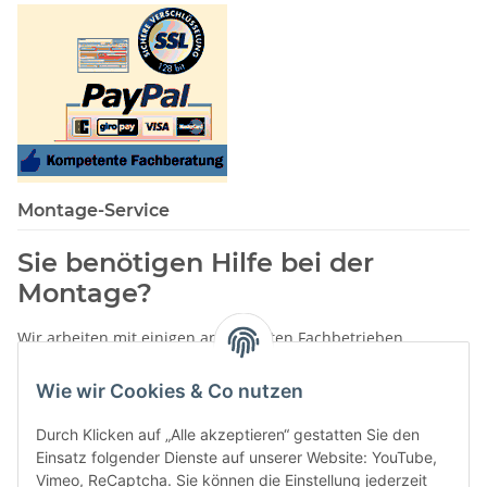
Montage-Service
Sie benötigen Hilfe bei der
Montage?
Wir arbeiten mit einigen anerkannten Fachbetrieben
zusammen.
Wie wir Cookies & Co nutzen
Rufen Sie uns einfach an:
02387 9192151
Durch Klicken auf „Alle akzeptieren“ gestatten Sie den
oder schreiben Sie uns eine eMail!
Einsatz folgender Dienste auf unserer Website: YouTube,
Vimeo, ReCaptcha. Sie können die Einstellung jederzeit