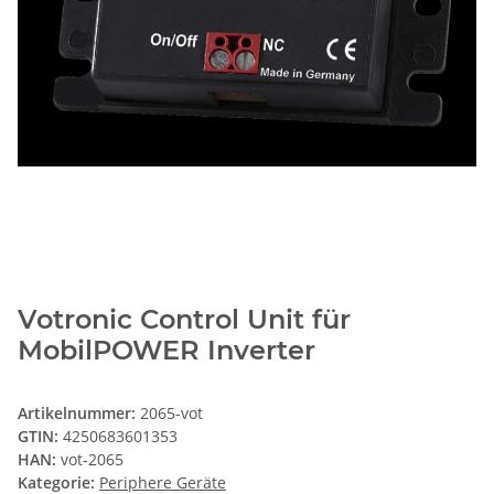
Votronic Control Unit für
MobilPOWER Inverter
Artikelnummer:
2065-vot
GTIN:
4250683601353
HAN:
vot-2065
Kategorie:
Periphere Geräte