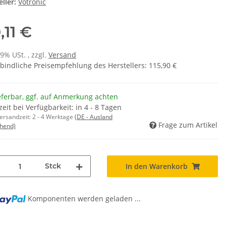
ller:
Votronic
,11 €
19% USt. , zzgl.
Versand
bindliche Preisempfehlung des Herstellers
:
115,90 €
eferbar, ggf. auf Anmerkung achten
zeit bei Verfügbarkeit: in 4 - 8 Tagen
Versandzeit:
2 - 4 Werktage
(DE - Ausland
Frage zum Artikel
hend)
Stck
In den Warenkorb
Komponenten werden geladen ...
g...