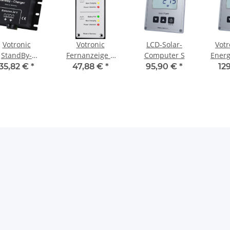
Votronic
Votronic
LCD-Solar-
Votr
StandBy-
Fernanzeige S
Computer S
Energ
harger 24V
nur für
CI
35,82 €
*
47,88 €
*
95,90 €
*
12
Automatic
Charger "Duo"