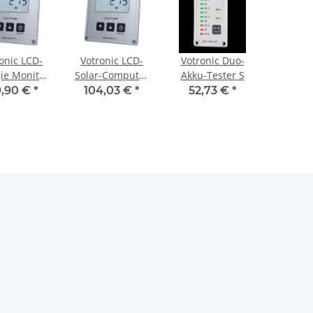
onic LCD-
Votronic LCD-
Votronic Duo-
ie Monitor
Solar-Computer
Akku-Tester S
 Display
S
9,90 €
*
104,03 €
*
52,73 €
*