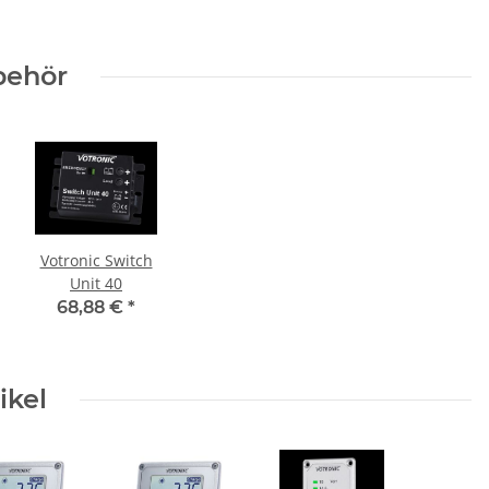
behör
Votronic Switch
Unit 40
68,88 €
*
ikel