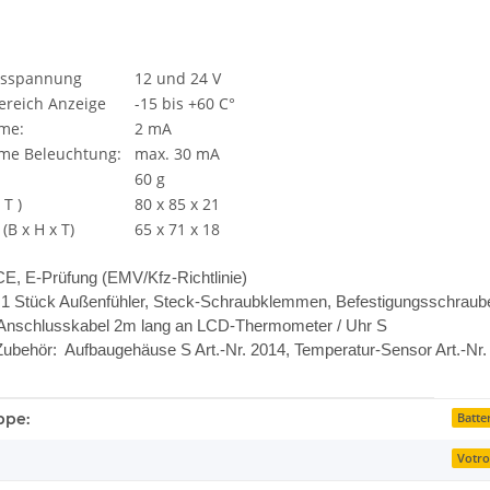
bsspannung
12 und 24 V
reich Anzeige
-15 bis +60 C°
me:
2 mA
me Beleuchtung:
max. 30 mA
60 g
T )
80 x 85 x 21
B x H x T)
65 x 71 x 18
E, E-Prüfung (EMV/Kfz-Richtlinie)
 1 Stück Außenfühler, Steck-Schraubklemmen, Befestigungsschraube
 Anschlusskabel 2m lang an LCD-Thermometer / Uhr S
behör: Aufbaugehäuse S Art.-Nr. 2014, Temperatur-Sensor Art.-Nr. 
enschaft
ppe:
Batte
Votro