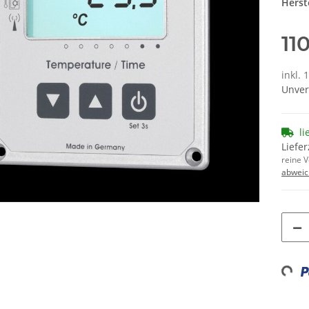
Herste
110
inkl. 
Unver
li
Liefer
reine 
abweic
Loadin