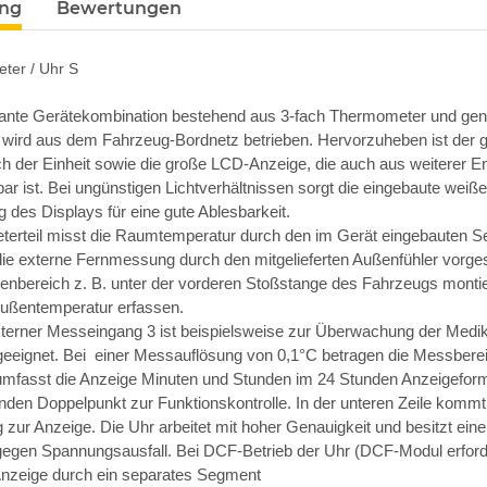
ung
Bewertungen
er / Uhr S
sante Gerätekombination bestehend aus 3-fach Thermometer und ge
 wird aus dem Fahrzeug-Bordnetz betrieben. Hervorzuheben ist der g
 der Einheit sowie die große LCD-Anzeige, die auch aus weiterer E
bar ist. Bei ungünstigen Lichtverhältnissen sorgt die eingebaute weiße
g des Displays für eine gute Ablesbarkeit.
erteil misst die Raumtemperatur durch den im Gerät eingebauten S
 die externe Fernmessung durch den mitgelieferten Außenfühler vorge
enbereich z. B. unter der vorderen Stoßstange des Fahrzeugs montie
Außentemperatur erfassen.
externer Messeingang 3 ist beispielsweise zur Überwachung der Me
geeignet. Bei einer Messauflösung von 0,1°C betragen die Messberei
 umfasst die Anzeige Minuten und Stunden im 24 Stunden Anzeigefor
nden Doppelpunkt zur Funktionskontrolle. In der unteren Zeile kommt
zur Anzeige. Die Uhr arbeitet mit hoher Genauigkeit und besitzt eine
egen Spannungsausfall. Bei DCF-Betrieb der Uhr (DCF-Modul erforde
 Anzeige durch ein separates Segment