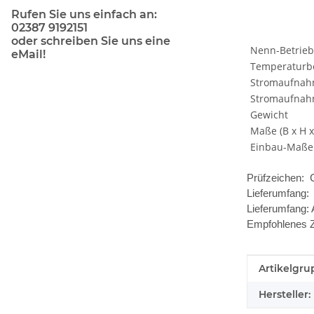
Rufen Sie uns einfach an:
02387 9192151
oder schreiben Sie uns eine
Nenn-Betrie
eMail!
Temperaturbe
Stromaufnah
Stromaufnah
Gewicht
Maße (B x H x 
Einbau-Maße (
Prüfzeichen: C
Lieferumfang:
Lieferumfang:
Empfohlenes Zu
Produkteig
Wert
Artikelgru
Hersteller: