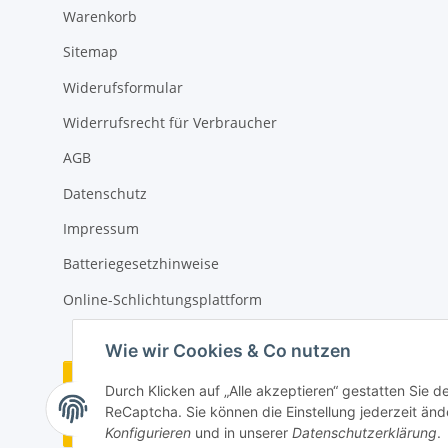
Warenkorb
Sitemap
Widerufsformular
Widerrufsrecht für Verbraucher
AGB
Datenschutz
Impressum
Batteriegesetzhinweise
Online-Schlichtungsplattform
Wie wir Cookies & Co nutzen
Vertrag widerrufen
Durch Klicken auf „Alle akzeptieren“ gestatten Sie 
ReCaptcha. Sie können die Einstellung jederzeit ände
Widerrufsbutton
Konfigurieren
und in unserer
Datenschutzerklärung
.