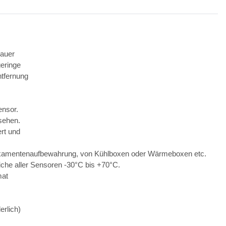
nauer
eringe
ntfernung
ensor.
sehen.
rt und
dikamentenaufbewahrung, von Kühlboxen oder Wärmeboxen etc.
che aller Sensoren -30°C bis +70°C.
mat
rlich)