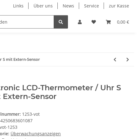
Links
Über uns
News
Service
zur Kasse
Unsere Herstellersortimente
Wohnmobil & Cara
0,00 €
 S mit Extern-Sensor
tronic LCD-Thermometer / Uhr S
 Extern-Sensor
elnummer:
1253-vot
4250683601087
vot-1253
orie:
Überwachungsanzeigen