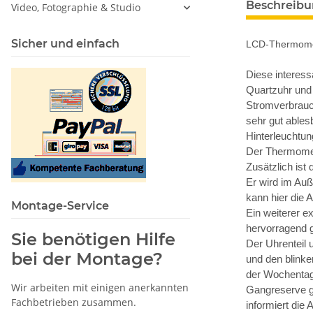
Beschreib
Video, Fotographie & Studio
Sicher und einfach
LCD-Thermomet
Diese interes
Quartzuhr und
Stromverbrauch
sehr gut ables
Hinterleuchtun
Der Thermomet
Zusätzlich ist
Er wird im Auß
kann hier die 
Montage-Service
Ein weiterer 
hervorragend 
Sie benötigen Hilfe
Der Uhrenteil
bei der Montage?
und den blinke
der Wochentag 
Wir arbeiten mit einigen anerkannten
Gangreserve g
Fachbetrieben zusammen.
informiert die