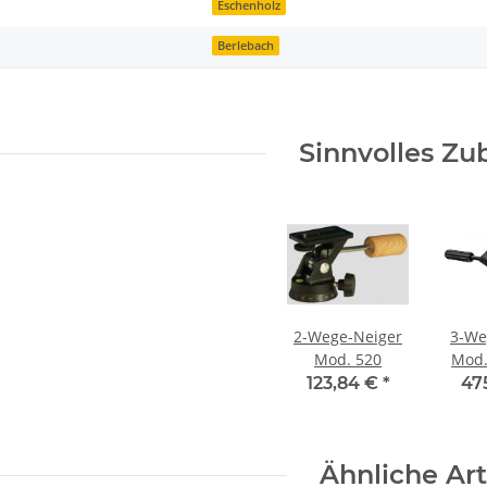
Eschenholz
Berlebach
Sinnvolles Zu
2-Wege-Neiger
3-We
Mod. 520
Mod. 
Wech
123,84 €
*
47
Ähnliche Art