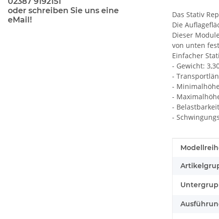
02387 9192151
oder schreiben Sie uns eine
Das Stativ Rep
eMail!
Die Auflagefl
Dieser Module
von unten fest
Einfacher Sta
- Gewicht: 3,3
- Transportlä
- Minimalhöhe
- Maximalhöh
- Belastbarkeit
- Schwingung
Produkteig
Wert
Modellreih
Artikelgru
Untergrup
Ausführun