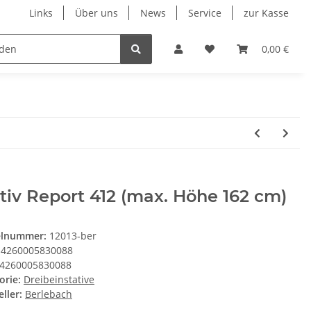
Links
Über uns
News
Service
zur Kasse
Unsere Herstellersortimente
Wohnmobil & Cara
0,00 €
tiv Report 412 (max. Höhe 162 cm)
elnummer:
12013-ber
4260005830088
4260005830088
orie:
Dreibeinstative
ller:
Berlebach