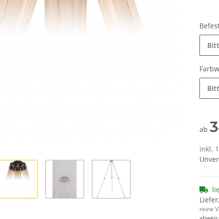
Befes
Bit
Farb
Bit
3
ab
inkl. 
Unver
li
Liefer
reine 
abweic