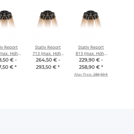
iv Report
Stativ Report
Stativ Report
(max. Höhe
713 (max. Höhe
813 (max. Höhe
53 cm)
86 cm)
130 cm)
8,50 € -
264,50 € -
229,90 € -
7,50 €
*
293,50 €
*
258,90 €
*
Alter Preis:
286,50 €