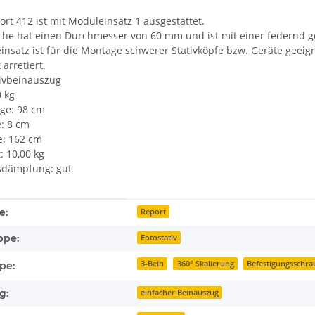
ort 412 ist mit Moduleinsatz 1 ausgestattet.
äche hat einen Durchmesser von 60 mm und ist mit einer federnd 
insatz ist für die Montage schwerer Stativköpfe bzw. Geräte geeig
 arretiert.
tivbeinauszug
0 kg
nge: 98 cm
: 8 cm
e: 162 cm
: 10,00 kg
sdämpfung: gut
enschaft
e:
Report
ppe:
Fotostativ
3-Bein
360° Skalierung
Befestigungsschra
pe:
g:
einfacher Beinauszug