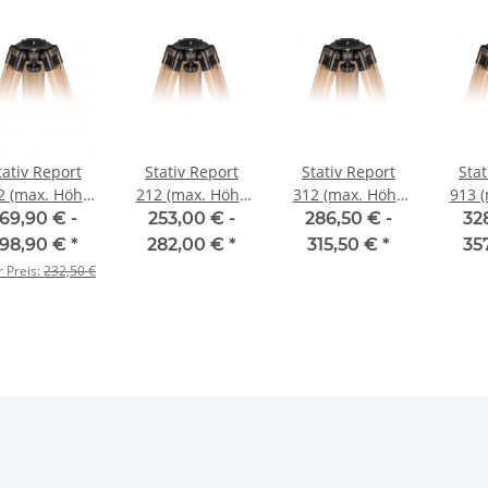
tativ Report
Stativ Report
Stativ Report
Stat
2 (max. Höhe
212 (max. Höhe
312 (max. Höhe
913 
88 cm)
114 cm)
138 cm)
1
169,90 € -
253,00 € -
286,50 € -
32
198,90 €
*
282,00 €
*
315,50 €
*
35
r Preis:
232,50 €