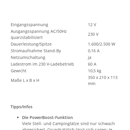
Eingangsspannung
12 V
Ausgangsspannung AC/50Hz
230 V
quarzstabilisiert
Dauerleistung/Spitze
1.600/2.500 W
Stromaufnahme Stand-By
0,16 A
Netzumschaltung
ja
Ladestrom im 230 V-Ladebetrieb
60 A
Gewicht
10,5 kg
350 x 210 x 113
Maße L x B x H
mm
Tipps/Infos
Die PowerBoost-Funktion
Viele Stell- und Campinglätze sind nur schwach
abgesichert. Grundsätzlich lässt sich sagen: Je