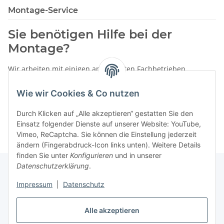
Montage-Service
Sie benötigen Hilfe bei der
Montage?
Wir arbeiten mit einigen anerkannten Fachbetrieben
zusammen.
Wie wir Cookies & Co nutzen
Rufen Sie uns einfach an:
02387 9192151
Durch Klicken auf „Alle akzeptieren“ gestatten Sie den
oder schreiben Sie uns eine eMail!
Einsatz folgender Dienste auf unserer Website: YouTube,
Vimeo, ReCaptcha. Sie können die Einstellung jederzeit
ändern (Fingerabdruck-Icon links unten). Weitere Details
finden Sie unter
Konfigurieren
und in unserer
Datenschutzerklärung
.
Impressum
|
Datenschutz
Gesetzliche Informationen
Alle akzeptieren