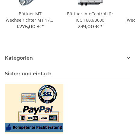
Büttner MT
Büttner InfoControl für
Wechselrichter MT 1700
ICC 1600/3000
Wec
SI-N, 12 V
Kom
1.275,00 €
*
239,00 €
*
Kategorien
Sicher und einfach