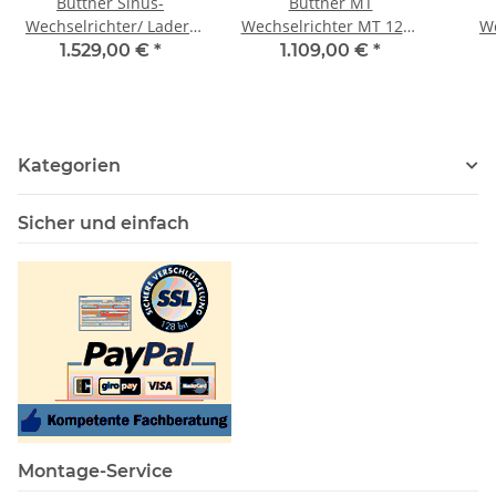
Büttner Sinus-
Büttner MT
Wechselrichter/ Lader-
Wechselrichter MT 1200
We
Kombi ICC 1600 Si-N/
SI, 12V
1.529,00 €
*
1.109,00 €
*
60A
m.
Kategorien
Sicher und einfach
Montage-Service