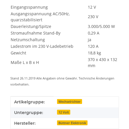
Eingangsspannung
12 V
Ausgangsspannuung AC/50Hz,
230 V
quarzstabilisiert
Dauerleistung/Spitze
3.000/5.000 W
Stromaufnahme Stand-By
0,29 A
Netzumschaltung
ja
Ladestrom im 230 V-Ladebetrieb
120 A
Gewicht
18,8 kg
370 x 430 x 132
Maße L x B x H
mm
Stand 26.11.2019 Alle Angaben ohne Gewähr. Technische Änderungen
vorbehalten.
Produkteigenschaft
Wert
Artikelgruppe:
Wechselrichter
Untergruppe:
12 Volt
Hersteller:
Büttner Elektronik