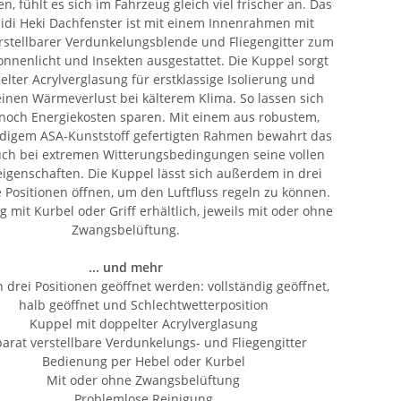
en, fühlt es sich im Fahrzeug gleich viel frischer an. Das
idi Heki Dachfenster ist mit einem Innenrahmen mit
erstellbarer Verdunkelungsblende und Fliegengitter zum
onnenlicht und Insekten ausgestattet. Die Kuppel sorgt
lter Acrylverglasung für erstklassige Isolierung und
einen Wärmeverlust bei kälterem Klima. So lassen sich
och Energiekosten sparen. Mit einem aus robustem,
digem ASA-Kunststoff gefertigten Rahmen bewahrt das
uch bei extremen Witterungsbedingungen seine vollen
eigenschaften. Die Kuppel lässt sich außerdem in drei
 Positionen öffnen, um den Luftfluss regeln zu können.
 mit Kurbel oder Griff erhältlich, jeweils mit oder ohne
Zwangsbelüftung.
... und mehr
 drei Positionen geöffnet werden: vollständig geöffnet,
halb geöffnet und Schlechtwetterposition
Kuppel mit doppelter Acrylverglasung
arat verstellbare Verdunkelungs- und Fliegengitter
Bedienung per Hebel oder Kurbel
Mit oder ohne Zwangsbelüftung
Problemlose Reinigung