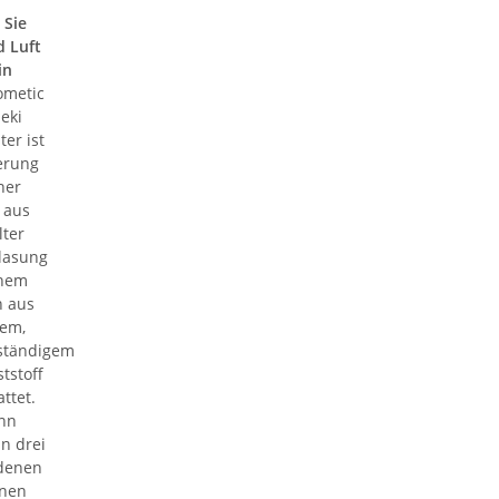
 Sie
d Luft
in
ometic
eki
er ist
ierung
ner
 aus
ter
glasung
inem
 aus
em,
ständigem
tstoff
ttet.
nn
n drei
edenen
onen