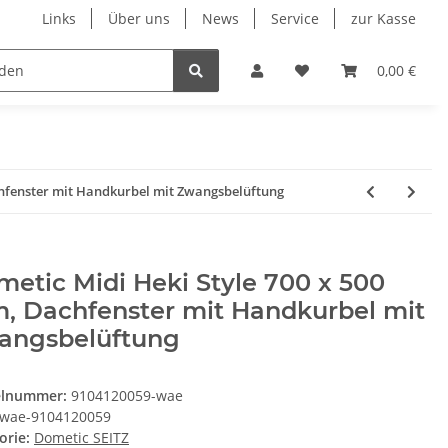
Links
Über uns
News
Service
zur Kasse
Unsere Herstellersortimente
Wohnmobil & Cara
0,00 €
chfenster mit Handkurbel mit Zwangsbelüftung
etic Midi Heki Style 700 x 500
, Dachfenster mit Handkurbel mit
angsbelüftung
elnummer:
9104120059-wae
wae-9104120059
orie:
Dometic SEITZ