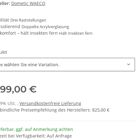
ller:
Dometic WAECO
ilität
Drei Raststellungen
 isolierend
Doppelte Acrylverglasung
komfort – hält Insekten fern
Hält Insekten fern
ukit
te wählen Sie eine Variation.
99,00 €
19% USt. ,
Versandkostenfreie Lieferung
bindliche Preisempfehlung des Herstellers
:
825,00 €
eferbar, ggf. auf Anmerkung achten
zeit bei Verfügbarkeit: Auf Anfrage