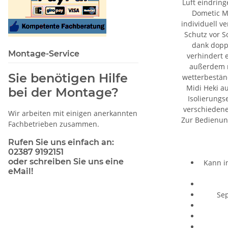
Luft eindring
Dometic M
individuell v
Schutz vor S
dank doppe
Montage-Service
verhindert 
außerdem n
Sie benötigen Hilfe
wetterbestän
Midi Heki a
bei der Montage?
Isolierungs
verschiedene
Wir arbeiten mit einigen anerkannten
Zur Bedienung
Fachbetrieben zusammen.
Rufen Sie uns einfach an:
02387 9192151
oder schreiben Sie uns eine
Kann in
eMail!
Sep