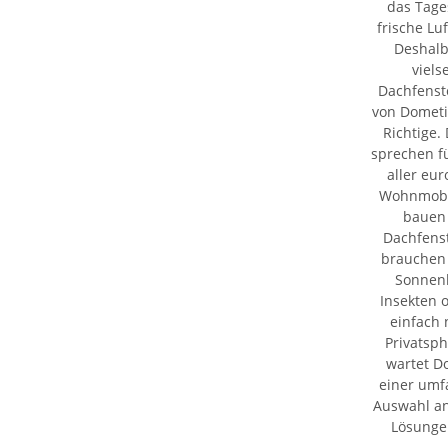
das Tage
frische Lu
Deshalb
viels
Dachfenst
von Dometi
Richtige.
sprechen fü
aller eu
Wohnmobil
bauen
Dachfenst
brauchen 
Sonnenl
Insekten 
einfach 
Privatsp
wartet D
einer umf
Auswahl a
Lösungen