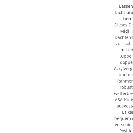
Lassen
Licht un
here
Dieses D
Midi H
Dachfenst
zur Isol
mit ei
Kuppel
doppel
Acrylver
und e
Rahmen
robust
wetterbe
ASA-Kuns
ausgesta
Es ka
bequem i
verschi
Positi