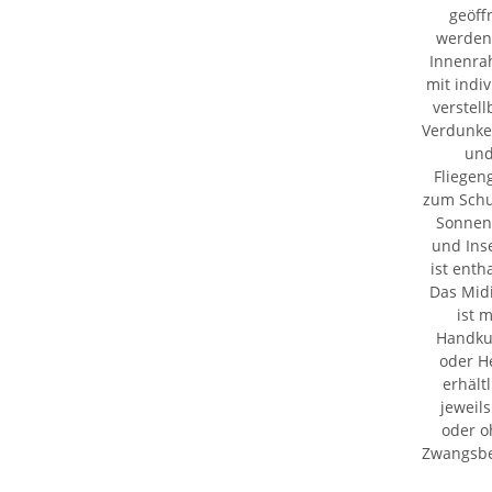
geöff
werden.
Innenr
mit indiv
verstell
Verdunke
un
Fliegeng
zum Schu
Sonnenl
und Ins
ist enth
Das Midi
ist m
Handku
oder H
erhältl
jeweils
oder 
Zwangsbe