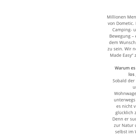
Millionen Men
von Dometic. 
Camping- un
Bewegung – e
dem Wunsch, 
zu sein. Wir 
Made Easy“ z
Warum es
los
Sobald der
u
Wohnwage
unterwegs 
es nicht v
glücklich
Denn er su
zur Natur
selbst im