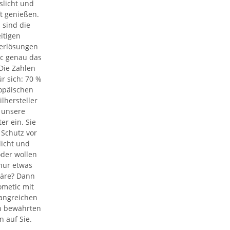
slicht und
ft genießen.
 sind die
eitigen
erlösungen
c genau das
 Die Zahlen
r sich: 70 %
ropäischen
hersteller
 unsere
er ein. Sie
Schutz vor
icht und
oder wollen
nur etwas
häre? Dann
ometic mit
angreichen
n bewährten
 auf Sie.