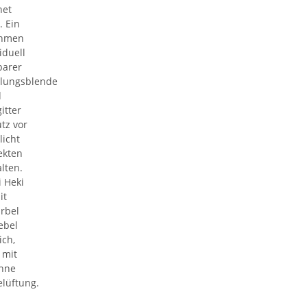
net
 Ein
ahmen
iduell
barer
lungsblende
d
itter
tz vor
icht
ekten
alten.
 Heki
it
rbel
ebel
ich,
 mit
ohne
lüftung.