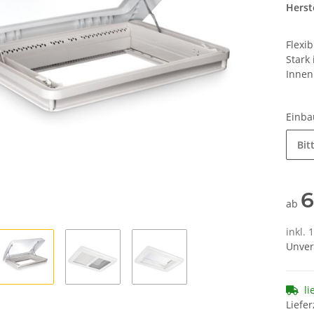
Herste
Flexib
Stark
Innen
Einba
Bit
6
ab
inkl. 
Unver
li
Liefer