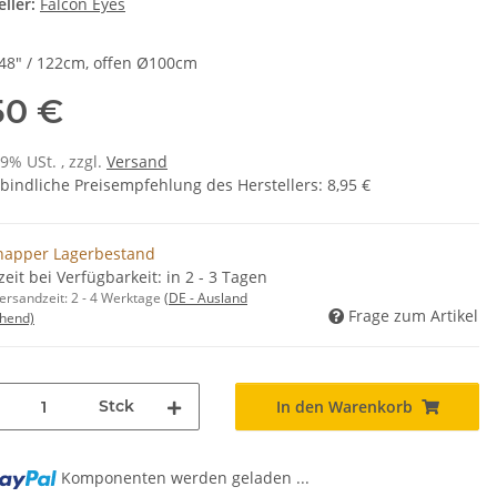
ller:
Falcon Eyes
 48" / 122cm, offen Ø100cm
50 €
19% USt. , zzgl.
Versand
bindliche Preisempfehlung des Herstellers
:
8,95 €
napper Lagerbestand
zeit bei Verfügbarkeit: in 2 - 3 Tagen
Versandzeit:
2 - 4 Werktage
(DE - Ausland
Frage zum Artikel
hend)
Stck
In den Warenkorb
Komponenten werden geladen ...