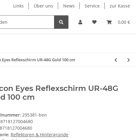
Links
Über uns
News
Service
zur Kasse
Unsere Herstellersortimente
Wohnmobil & Cara
0,00 €
n Eyes Reflexschirm UR-48G Gold 100 cm
lcon Eyes Reflexschirm UR-48G
ld 100 cm
elnummer:
295381-ben
8718127004680
8718127004680
orie:
Reflektoren & Hintergründe