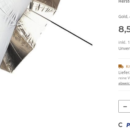
Herste
Gold,
8,
inkl. 
Unver
K
Liefer
reine 
abweic
Loading...