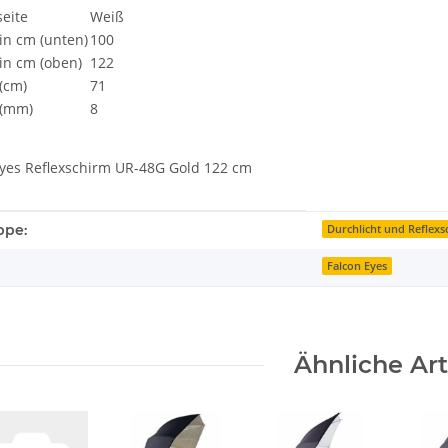
eite
Weiß
in cm (unten)
100
in cm (oben)
122
(cm)
71
 (mm)
8
Eyes Reflexschirm UR-48G Gold 122 cm
enschaft
ppe:
Durchlicht und Reflex
Falcon Eyes
Ähnliche Art