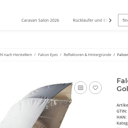
Caravan Salon 2026
Rückläufer und Einzelstücke
l nach Herstellern
Falcon Eyes
Reflektoren & Hintergründe
Falco
Fa
Go
Artik
GTIN:
HAN:
Kateg