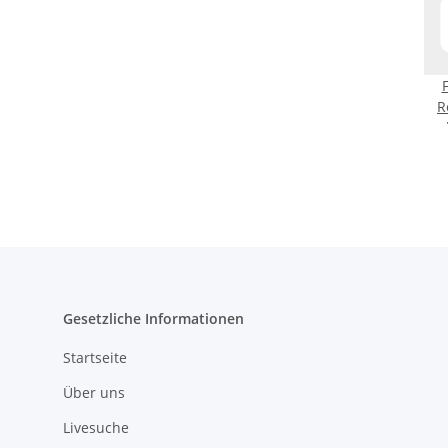
R
U
W
Gesetzliche Informationen
Startseite
Über uns
Livesuche