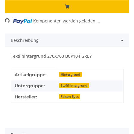
ing...
Komponenten werden geladen ...
Beschreibung
Textilhintergrund 270X700 BCP104 GREY
Produkteigenschaft
Wert
Artikelgruppe:
Hintergrund
Untergruppe:
Stoffhintergrund
Hersteller:
Falcon Eyes