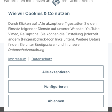
Wir arbeiten mit einigen anerkannten Fachbetrieben
zusammen.
Wie wir Cookies & Co nutzen
Rufen Sie uns einfach an:
02387 9192151
Durch Klicken auf „Alle akzeptieren“ gestatten Sie den
oder schreiben Sie uns eine eMail!
Einsatz folgender Dienste auf unserer Website: YouTube,
Vimeo, ReCaptcha. Sie können die Einstellung jederzeit
ändern (Fingerabdruck-Icon links unten). Weitere Details
finden Sie unter
Konfigurieren
und in unserer
Datenschutzerklärung
.
Impressum
|
Datenschutz
Gesetzliche Informationen
Alle akzeptieren
Vertrag widerrufen
Konfigurieren
Widerrufsbutton
* Alle Preise inkl. gesetzlicher USt., zzgl.
Versand
Ablehnen