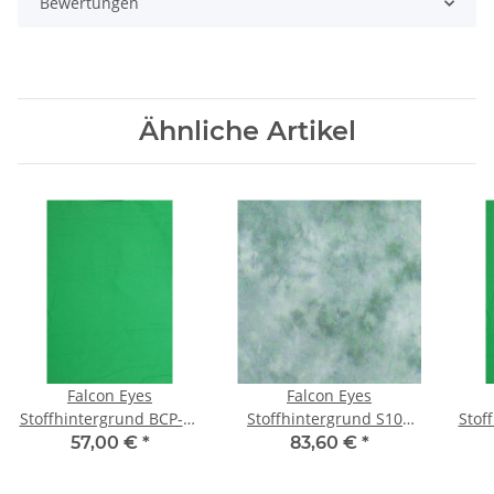
Bewertungen
Ähnliche Artikel
Falcon Eyes
Falcon Eyes
Stoffhintergrund BCP-10
Stoffhintergrund S101
Stof
2,9x5 m Chroma Grün
2,9x7 m
2,7
57,00 €
*
83,60 €
*
Waschbar