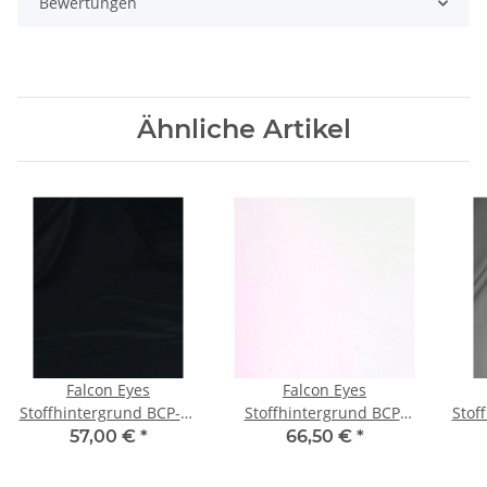
Bewertungen
Ähnliche Artikel
Falcon Eyes
Falcon Eyes
Stoffhintergrund BCP-02
Stoffhintergrund BCP-
Stof
2,9x5 m Schwarz
101 2,7x7 m Weiß
2,9
57,00 €
*
66,50 €
*
Waschbar