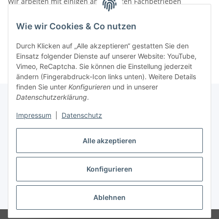
Wir arbeiten mit einigen anerkannten Fachbetrieben
zusammen.
Wie wir Cookies & Co nutzen
Rufen Sie uns einfach an:
02387 9192151
Durch Klicken auf „Alle akzeptieren“ gestatten Sie den
oder schreiben Sie uns eine eMail!
Einsatz folgender Dienste auf unserer Website: YouTube,
Vimeo, ReCaptcha. Sie können die Einstellung jederzeit
ändern (Fingerabdruck-Icon links unten). Weitere Details
finden Sie unter
Konfigurieren
und in unserer
Datenschutzerklärung
.
Impressum
|
Datenschutz
Gesetzliche Informationen
Alle akzeptieren
Vertrag widerrufen
Konfigurieren
Widerrufsbutton
* Alle Preise inkl. gesetzlicher USt., zzgl.
Versand
Ablehnen