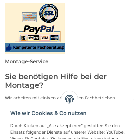
Montage-Service
Sie benötigen Hilfe bei der
Montage?
Wir arbeiten mit einigen anerkannten Fachbetrieben
zusammen.
Wie wir Cookies & Co nutzen
Rufen Sie uns einfach an:
02387 9192151
Durch Klicken auf „Alle akzeptieren“ gestatten Sie den
oder schreiben Sie uns eine eMail!
Einsatz folgender Dienste auf unserer Website: YouTube,
Vimeo, ReCaptcha. Sie können die Einstellung jederzeit