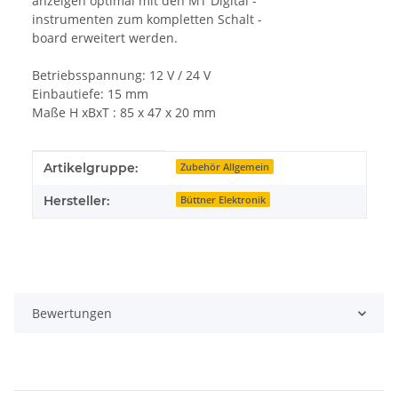
anzeigen optimal mit den MT Digital -
instrumenten zum kompletten Schalt -
board erweitert werden.
Betriebsspannung: 12 V / 24 V
Einbautiefe: 15 mm
Maße H xBxT : 85 x 47 x 20 mm
Produkteigenschaft
Wert
Artikelgruppe:
Zubehör Allgemein
Hersteller:
Büttner Elektronik
Bewertungen