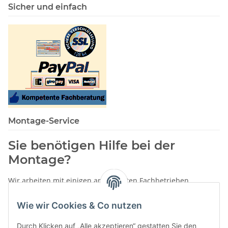
Sicher und einfach
Montage-Service
Sie benötigen Hilfe bei der
Montage?
Wir arbeiten mit einigen anerkannten Fachbetrieben
zusammen.
Wie wir Cookies & Co nutzen
Rufen Sie uns einfach an:
02387 9192151
Durch Klicken auf „Alle akzeptieren“ gestatten Sie den