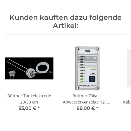
Kunden kauften dazu folgende
Artikel:
Büttner Tankelektrode
Büttner Fäkal +
20-50 cm
Abwasser-Anzeige 12+24
Kab
V
83,00 €
*
68,00 €
*