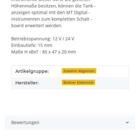
Höhenmaße besitzen, können die Tank -
anzeigen optimal mit den MT Digital -
instrumenten zum kompletten Schalt -
board erweitert werden.
Betriebsspannung: 12 V / 24 V
Einbautiefe: 15 mm
Maße H xBxT : 85 x 47 x 20 mm
Produkteigenschaft
Wert
Artikelgruppe:
Zubehör Allgemein
Hersteller:
Büttner Elektronik
Bewertungen