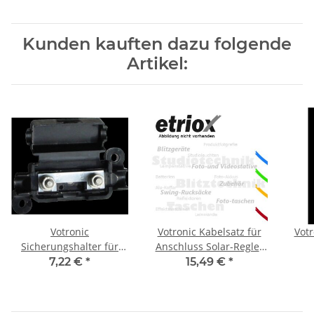
Kunden kauften dazu folgende
Artikel:
Votronic
Votronic Kabelsatz für
Votr
Sicherungshalter für
Anschluss Solar-Regler
Streifensicherung
an EBL
7,22 €
*
15,49 €
*