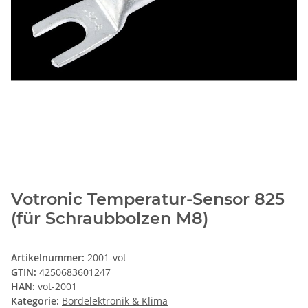
Votronic Temperatur-Sensor 825
(für Schraubbolzen M8)
Artikelnummer:
2001-vot
GTIN:
4250683601247
HAN:
vot-2001
Kategorie:
Bordelektronik & Klima