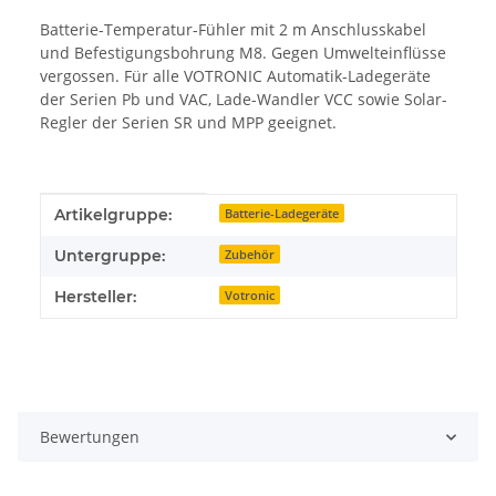
Batterie-Temperatur-Fühler mit 2 m Anschlusskabel
und Befestigungsbohrung M8. Gegen Umwelteinflüsse
vergossen. Für alle VOTRONIC Automatik-Ladegeräte
der Serien Pb und VAC, Lade-Wandler VCC sowie Solar-
Regler der Serien SR und MPP geeignet.
Produkteigenschaft
Wert
Artikelgruppe:
Batterie-Ladegeräte
Untergruppe:
Zubehör
Hersteller:
Votronic
Bewertungen