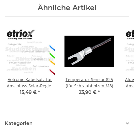
Ähnliche Artikel
Votronic Kabelsatz für
Temperatur-Sensor 825
Alde
Anschluss Solar-Regler
(für Schraubbolzen M8)
Ans
an EBL
15,49 €
*
23,90 €
*
Kategorien