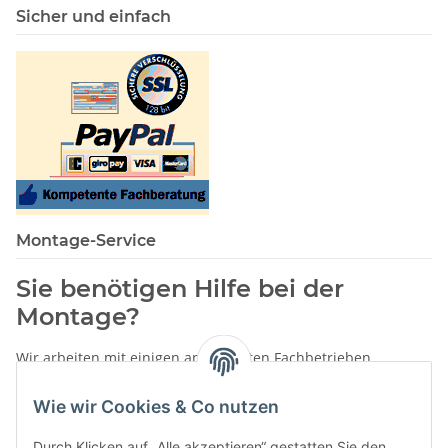
Sicher und einfach
Montage-Service
Sie benötigen Hilfe bei der
Montage?
Wir arbeiten mit einigen anerkannten Fachbetrieben
zusammen.
Wie wir Cookies & Co nutzen
Rufen Sie uns einfach an:
02387 9192151
Durch Klicken auf „Alle akzeptieren“ gestatten Sie den