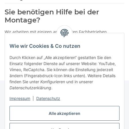
Sie benötigen Hilfe bei der
Montage?
Wir arbeiten mit einigen anerkannten Fachbetrieben
zusammen.
Wie wir Cookies & Co nutzen
Rufen Sie uns einfach an:
02387 9192151
Durch Klicken auf „Alle akzeptieren“ gestatten Sie den
oder schreiben Sie uns eine eMail!
Einsatz folgender Dienste auf unserer Website: YouTube,
Vimeo, ReCaptcha. Sie können die Einstellung jederzeit
ändern (Fingerabdruck-Icon links unten). Weitere Details
finden Sie unter
Konfigurieren
und in unserer
Datenschutzerklärung
.
Impressum
|
Datenschutz
Gesetzliche Informationen
Alle akzeptieren
Vertrag widerrufen