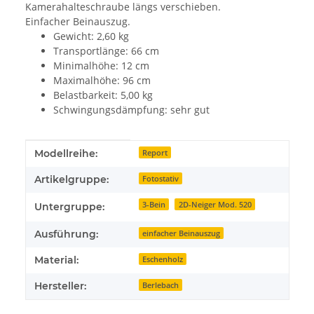
Kamerahalteschraube längs verschieben.
Einfacher Beinauszug.
Gewicht: 2,60 kg
Transportlänge: 66 cm
Minimalhöhe: 12 cm
Maximalhöhe: 96 cm
Belastbarkeit: 5,00 kg
Schwingungsdämpfung: sehr gut
Produkteigenschaft
Wert
Modellreihe:
Report
Artikelgruppe:
Fotostativ
3-Bein
2D-Neiger Mod. 520
Untergruppe:
Ausführung:
einfacher Beinauszug
Material:
Eschenholz
Hersteller:
Berlebach